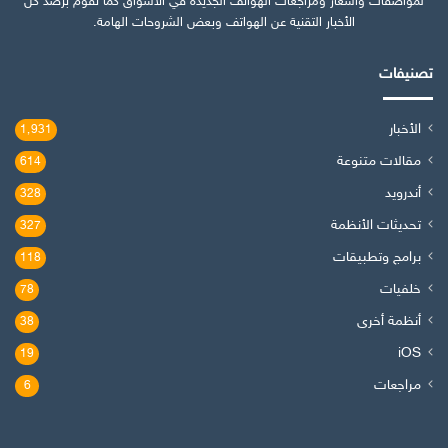
لمواصفات وأسعار ومراجعات الهواتف الجديدة في الأسواق كما نقوم برصد كل
الأخبار التقنية عن الهواتف وبعض الشروحات الهامة.
تصنيفات
الأخبار
1٬931
مقالات متنوعة
614
أندرويد
328
تحديثات الأنظمة
327
برامج وتطبيقات
118
خلفيات
78
أنظمة أخرى
38
iOS
19
مراجعات
6