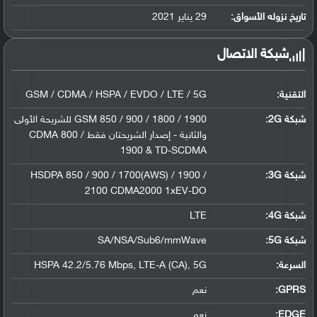
ليثيوم بوليمر سعة 4000 مللي أمبير, غير ق...
تاريخ نزوله الأسواق:
29 يناير 2021
شبكة الاتصال
التقنية:
GSM / CDMA / HSPA / EVDO / LTE / 5G
شبكة 2G:
GSM 850 / 900 / 1800 / 1900 للشريحة الأولى
والثانية - إصدار الشريحتان فقط CDMA 800 /
1900 & TD-SCDMA
شبكة 3G
:
HSDPA 850 / 900 / 1700(AWS) / 1900 /
2100 CDMA2000 1xEV-DO
شبكة 4G
:
LTE
شبكة 5G
:
SA/NSA/Sub6/mmWave
السرعة:
HSPA 42.2/5.76 Mbps, LTE-A (CA), 5G
GPRS:
نعم
EDGE:
نعم