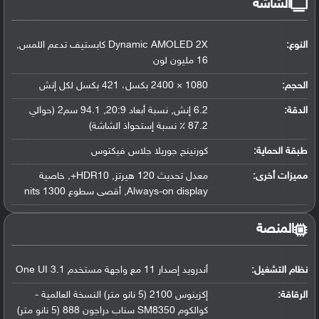
الشاشة
النوع:
Dynamic AMOLED 2X كابستيف تدعم اللمس,
16 مليون لون
الحجم:
1080 × 2400 بكسل، 421 بكسل لكل إنش
الدقة:
6.2 إنش, نسبة أبعاد 20:9, 94.1 سم2 (حوالي
87.2 ٪ نسبة إستحواذ الشاشة)
طبقة الحماية:
كورنينج جوريلا جلاس فيكتوس
مميزات أخرى:
معدل تحديث 120 هيرتز, HDR10+, خاصية
Always-on display, أقصى سطوع 1300 nits
المنصة
نظام التشغيل
:
أندرويد إصدار 11 مع واجهة مستخدم One UI 3.1
الرقاقة
:
إكزينوس 2100 (5 نانو متر) النسخة العالمية -
كوالكوم SM8350 سناب دراجون 888 (5 نانو متر)