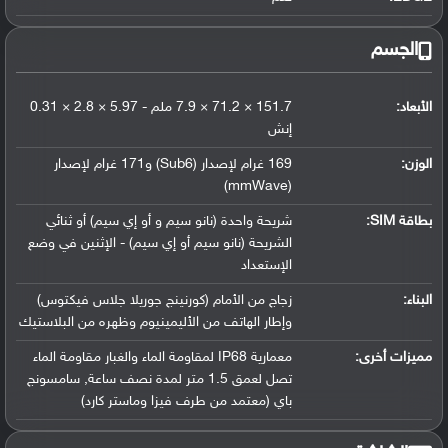
الجسم
الأبعاد:
151.7 × 71.2 × 7.9 ملم - 5.97 × 2.8 × 0.31
إنش
الوزن:
169 غرام لإصدار (Sub6) و171 غرام لإصدار
(mmWave)
بطاقة SIM:
شريحة واحدة (نانو سيم و أو إي سيم) أو ثنائي
الشريحة (نانو سيم أو إي سيم) - الإثنين في وضع
الإستعداد
البناء:
زجاج من الأمام (كورنينج جوريلا جلاس فيكتوس)
وإطار الهاتف من الأليمينيوم وظهره من البلاستيك
مميزات أخرى:
معمارية IP68 لمقاومة الماء والغبار مقاومة الماء
تصل لعمق 1.5 متر لمدة نصف ساعة, سامسونج
باي (معتمد من طرف فيزا وماستر كارد)