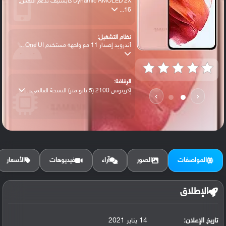
Dynamic AMOLED 2X كابستيف تدعم اللمس,
16...
نظام التشغيل:
أندرويد إصدار 11 مع واجهة مستخدم One UI ...
الرقاقة:
إكزينوس 2100 (5 نانو متر) النسخة العالمي...
›
‹
الرام / التخزين:
128 جيجابايت مع 8 جيجابايت رام أو 256 جي...
المواصفات
الصور
آراء
فيديوهات
الأسعار
الكاميرا الأساسية:
عدسة واسعة بدقة 12 ميجابكسل ( فتحة عدسة ...
الإطلاق
تاريخ الإعلان:
14 يناير 2021
البطارية: