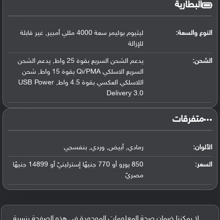
البطارية
النوع والسعة:
ليثيوم بوليمر سعة 4000 مللي أمبير, غير قابلة
للإزالة
الشحن:
يدعم الشحن السريع بقوة 25 واط, يدعم الشحن
السريع الاسلكي Qi/PMA بقوة 15 واط, شحن
اللاسلكي العكسي بقوة 4.5 واط, USB Power
Delivery 3.0
‏متفرقات‏
الألوان:
رمادي, أبيض, وردي, بنفسجي
السعر:
850 يورو أو 770 جنيهًا إسترلينيً أو 14899 جنيهًا
مصريً
لا يمكننا ضمان صحة المعلومات الموجودة في هذه الصفحة بنسبة