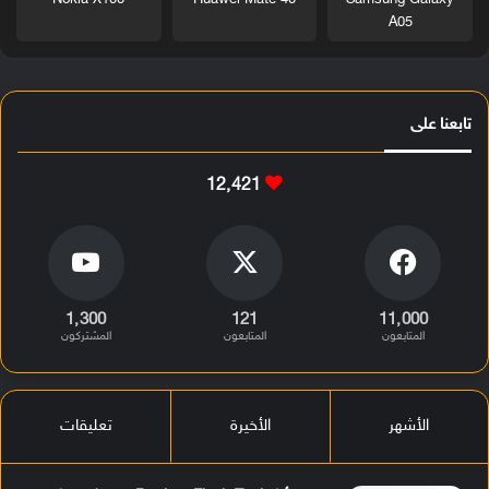
A05
تابعنا على
12٬421
1٬300
121
11٬000
المتابعون
المتابعون
المشتركون
الأشهر
الأخيرة
تعليقات