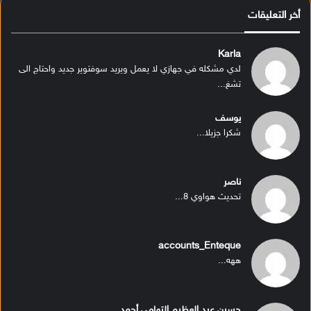
أخر التعليقات
Karla
لدي مشكله في جهازي لا يعمل ويريد سوفتوير جديد واحتاج الى
تشغ...
يوسف
شكرا جزيلا...
ناصر
تحديث هواوي 8...
accounts_Enteque
ههه...
حسين عبد العظيم التهامى أحمد