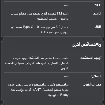
NFC
:
نعم
الراديو:
راديو FM لإصدار الذي يعتمد على معالج سناب
دراجون - حسب المنطقة
USB
:
إصدار 3.2 من نوع سي Type-C 1.0 منفذ ذو
جهتين, مع دعم OTG
خصائص أخرى
أجهزة الاستشعار:
ماسح بصمة مدمج في الشاشة فوق صوتي,
التسارع, التقارب, البوصلة, الدوران, مقياس الضغط
الجوي
الرسائل:
نعم
مميزات أخرى:
سامسونج دكس, سامسونج وايرليس دكس (دعم
تجربة سطح المكتب), ANT+, أوامر وإملاء لغة
Bixby الطبيعية