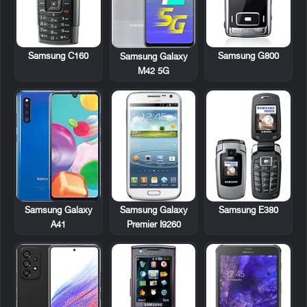
Samsung C160
Samsung G800
Samsung Galaxy
M42 5G
Samsung Galaxy
Samsung E380
Samsung Galaxy
Premier I9260
A41