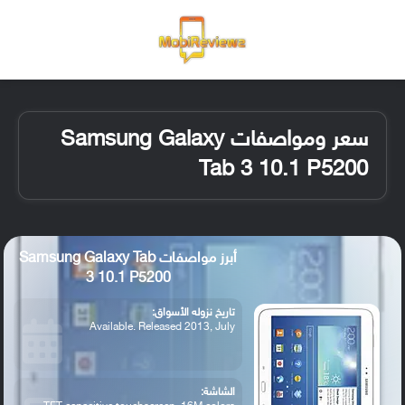
القائمة
تسجيل ا
الو
سعر ومواصفات Samsung Galaxy
Tab 3 10.1 P5200
أبرز مواصفات Samsung Galaxy Tab
3 10.1 P5200
تاريخ نزوله الأسواق:
Available. Released 2013, July
الشاشة: