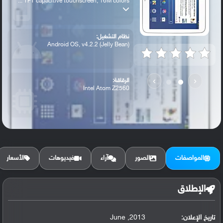
TFT capacitive touchscreen, 16M colors ...
نظام التشغيل:
Android OS, v4.2.2 (Jelly Bean)
›
‹
الرقاقة:
Intel Atom Z2560
الرام / التخزين:
16/32 GB, 1 GB RAM
المواصفات
الصور
آراء
فيديوهات
الأسعار
الكاميرا الأساسية:
3.15 MP
الإطلاق
تاريخ الإعلان:
2013, June