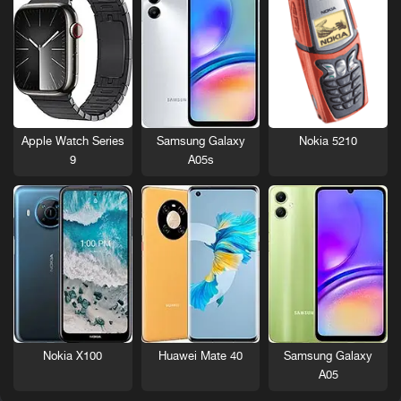
Nokia 5210
Apple Watch Series
Samsung Galaxy
9
A05s
Nokia X100
Huawei Mate 40
Samsung Galaxy
A05