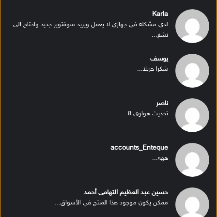
Karla
لدي مشكله في جهازي لا يعمل ويريد سوفتوير جديد واحتاج الى
تشغ...
يوسف
شكرا جزيلا...
ناصر
تحديث هواوي 8...
accounts_Enteque
ههه...
حسين عبد العظيم التهامى أحمد
ممكن يكون موجود هذا المنتج في الأسواق...