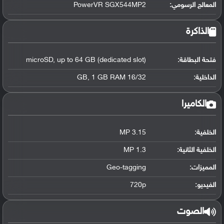
المعالج الرسومي
:
PowerVR SGX544MP2
الذاكرة
فتحة البطاقة:
microSD, up to 64 GB (dedicated slot)
الداخلية:
16/32 GB, 1 GB RAM
الكاميرا
الخلفية:
3.15 MP
الخلفية الثانية:
1.3 MP
المميزات:
Geo-tagging
الفيديو:
720p
الصوت