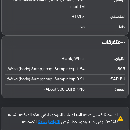
الرسائل:
SMS(threaded view), MMS, Email, Push
Email, IM
المتصفح:
HTML5
جافا:
No
‏متفرقات‏
الألوان:
Black, White
1.54 W/kg (body) &amp;nbsp; &amp;nbsp;
:
SAR
0.91 W/kg (body) &amp;nbsp; &amp;nbsp;
SAR EU:
السعر:
7/10 (About 330 EUR)
لا يمكننا ضمان صحة المعلومات الموجودة في هذه الصفحة بنسبة
100%، وفي حالة وجود خطأ يُرجى
التواصل معنا
لتصحيحه.