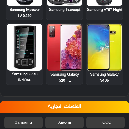
Samsung Mpower
Samsung Intercept
Samsung A797 Flight
TV S239
Samsung i8510
Samsung Galaxy
Samsung Galaxy
INNOV8
S20 FE
S10e
العلامات التجارية
Samsung
Xiaomi
POCO