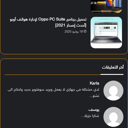
تحميل برنامج Oppo PC Suite لإدارة هواتف أوبو
[أحدث إصدار 2021]
18 يوليو 2025
أخر التعليقات
Karla
لدي مشكله في جهازي لا يعمل ويريد سوفتوير جديد واحتاج الى
تشغ...
يوسف
شكرا جزيلا...