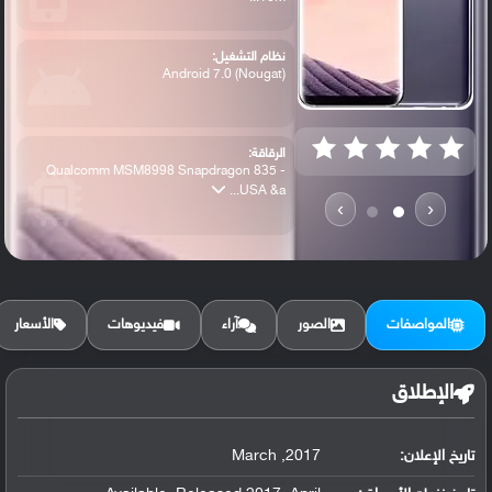
نظام التشغيل:
Android 7.0 (Nougat)
الرقاقة:
Qualcomm MSM8998 Snapdragon 835 -
USA &a...
›
‹
الرام / التخزين:
64 GB, 4 GB RAM or 128 GB, 6 GB RAM
المواصفات
الصور
آراء
فيديوهات
الأسعار
البطارية:
Non-removable Li-Ion 3500 mAh battery ،
الإطلاق
تاريخ الإعلان:
2017, March