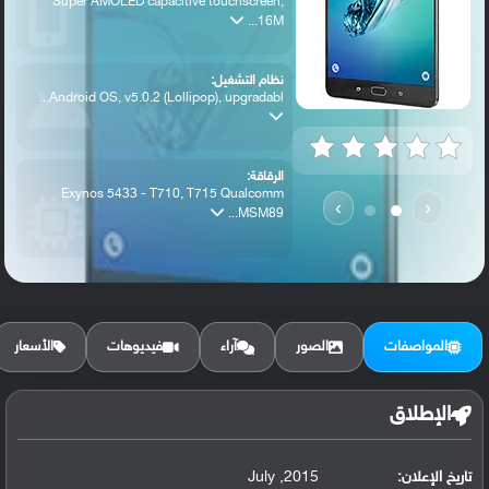
Super AMOLED capacitive touchscreen,
16M...
نظام التشغيل:
Android OS, v5.0.2 (Lollipop), upgradabl...
الرقاقة:
Exynos 5433 - T710, T715 Qualcomm
›
‹
MSM89...
الرام / التخزين:
32/64 GB, 3 GB RAM
المواصفات
الصور
آراء
فيديوهات
الأسعار
الكاميرا الأساسية:
8 MP, autofocus
الإطلاق
تاريخ الإعلان:
2015, July