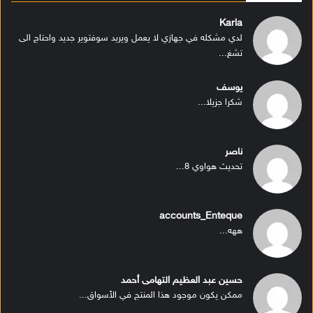
Karla
لدي مشكله في جهازي لا يعمل ويريد سوفتوير جديد واحتاج الى
تشغ...
يوسف
شكرا جزيلا...
ناصر
تحديث هواوي 8...
accounts_Enteque
ههه...
حسين عبد العظيم التهامى أحمد
ممكن يكون موجود هذا المنتج في الأسواق...