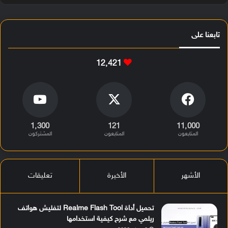
تابعنا على
12٬421
1٬300
121
11٬000
المتابعون
المتابعون
المشتركون
الأشهر
الأخيرة
تعليقات
تحميل أداة Realme Flash Tool لتفليش هواتف
ريلمي مع شرح كيفية استخدامها