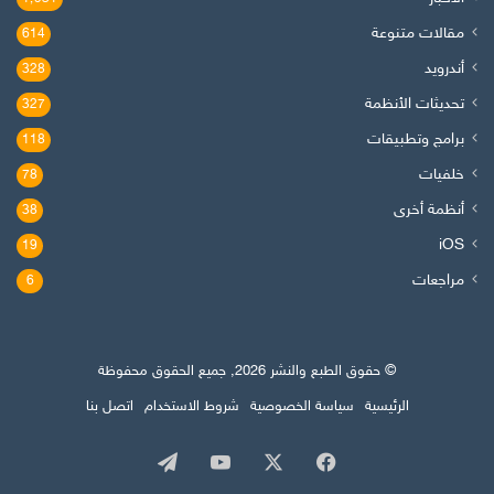
مقالات متنوعة
614
أندرويد
328
تحديثات الأنظمة
327
برامج وتطبيقات
118
خلفيات
78
أنظمة أخرى
38
iOS
19
مراجعات
6
© حقوق الطبع والنشر 2026, جميع الحقوق محفوظة
الرئيسية
سياسة الخصوصية
شروط الاستخدام
اتصل بنا
‫X
فيسبوك
‫YouTube
تيلقرام