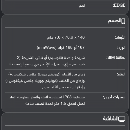
EDGE:
نعم
الجسم
الأبعاد:
146 × 70.6 × 7.6 ملم
الوزن:
167 أو 168 غرام (mmWave)
بطاقة SIM:
شريحة واحدة (نانوسيم) أو ثنائي الشريحة (2
نانوسيم + إي سيم) - الإثنين في وضع الإستعداد
البناء:
زجاج من الأمام (كورنينج جوريلا جلاس فيكتوس+)
وزجاج من الخلف (كورنينج جوريلا جلاس فيكتوس+)
وإطار الهاتف من الأليمنيوم
مميزات أخرى:
معمارية IP68 لمقاومة الماء والغبار مقاومة الماء
تصل لعمق 1.5 متر لمدة نصف ساعة
الشاشة