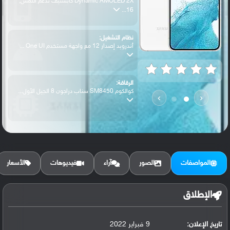
Dynamic AMOLED 2X كابستيف تدعم اللمس,
16...
نظام التشغيل:
أندرويد إصدار 12 مع واجهة مستخدم One UI ...
الرقاقة:
كوالكوم SM8450 سناب دراجون 8 الجيل الأول...
›
‹
الرام / التخزين:
128 جيجابايت مع 8 جيجابايت رام أو 256 جي...
المواصفات
الصور
آراء
فيديوهات
الأسعار
الكاميرا الأساسية:
عدسة واسعة بدقة 50 ميجابكسل ( فتحة عدسة ...
الإطلاق
تاريخ الإعلان:
9 فبراير 2022
البطارية: