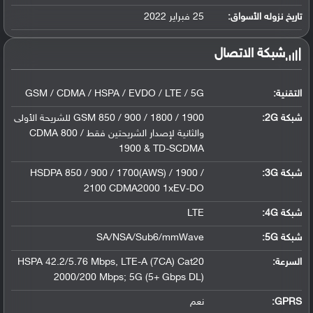
ليثيوم بوليمر سعة 3700 مللي أمبير, غير ق...
تاريخ نزوله الأسواق:
25 فبراير 2022
شبكة الاتصال
التقنية:
GSM / CDMA / HSPA / EVDO / LTE / 5G
شبكة 2G:
GSM 850 / 900 / 1800 / 1900 للشريحة الأولى
والثانية لإصدار الشريحتين فقط CDMA 800 /
1900 & TD-SCDMA
شبكة 3G
:
HSDPA 850 / 900 / 1700(AWS) / 1900 /
2100 CDMA2000 1xEV-DO
شبكة 4G
:
LTE
شبكة 5G
:
SA/NSA/Sub6/mmWave
السرعة:
HSPA 42.2/5.76 Mbps, LTE-A (7CA) Cat20
2000/200 Mbps; 5G (5+ Gbps DL)
GPRS:
نعم