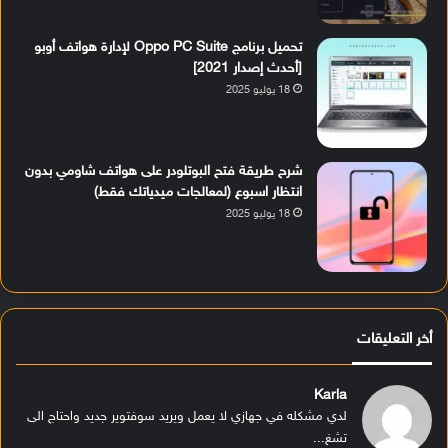
تحميل برنامج Oppo PC Suite لإدارة هواتف أوبو
[أحدث إصدار 2021]
18 يوليو 2025
شرح طريقة فتح البوتلودر على هواتف شاومي بدون
انتظار اسبوع (لمعالجات ميدياتك فقط)
18 يوليو 2025
أخر التعليقات
Karla
لدي مشكله في جهازي لا يعمل ويريد سوفتوير جديد واحتاج الى
تشغ...