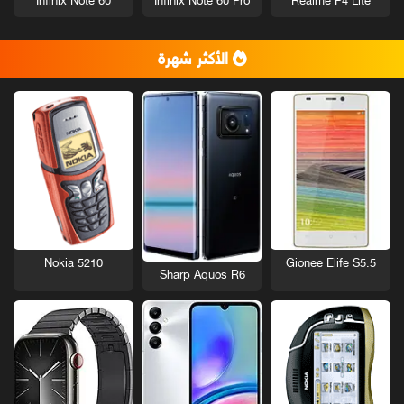
Infinix Note 60
Infinix Note 60 Pro
Realme P4 Lite
الأكثر شهرة
Nokia 5210
Gionee Elife S5.5
Sharp Aquos R6