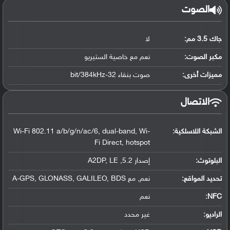
الصوت
جاك 3.5 مم:
لا
مكبر الصوت:
نعم مع خاصية الستيريو
مميزات أخرى:
صوت بنقاء 32-bit/384kHz
الاتصال
الشبكة اللاسلكية:
Wi-Fi 802.11 a/b/g/n/ac/6, dual-band, Wi-
Fi Direct, hotspot
البلوتوث
:
إصدار 5.2, A2DP, LE
تحديد المواقع
:
نعم, مع A-GPS, GLONASS, GALILEO, BDS
NFC
:
نعم
الراديو:
غير محدد