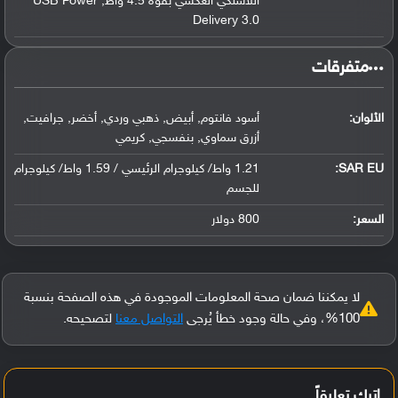
اللاسلكي العكسي بقوة 4.5 واط, USB Power
Delivery 3.0
‏متفرقات‏
الألوان:
أسود فانتوم, أبيض, ذهبي وردي, أخضر, جرافيت,
أزرق سماوي, بنفسجي, كريمي
SAR EU:
1.21 واط/ كيلوجرام الرئيسي / 1.59 واط/ كيلوجرام
للجسم
السعر:
800 دولار
لا يمكننا ضمان صحة المعلومات الموجودة في هذه الصفحة بنسبة
100%، وفي حالة وجود خطأ يُرجى
التواصل معنا
لتصحيحه.
اترك تعليقاً