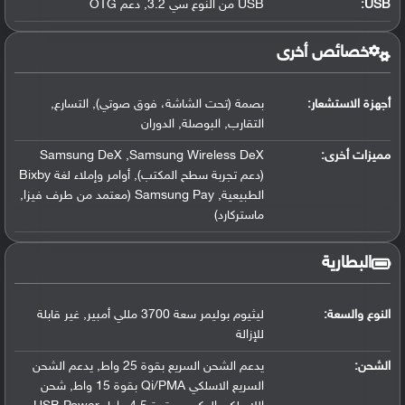
USB
:
USB من النوع سي 3.2, دعم OTG
خصائص أخرى
أجهزة الاستشعار:
بصمة (تحت الشاشة، فوق صوتي), التسارع,
التقارب, البوصلة, الدوران
مميزات أخرى:
Samsung DeX ,Samsung Wireless DeX
(دعم تجربة سطح المكتب), أوامر وإملاء لغة Bixby
الطبيعية, Samsung Pay (معتمد من طرف فيزا,
ماستركارد)
البطارية
النوع والسعة:
ليثيوم بوليمر سعة 3700 مللي أمبير, غير قابلة
للإزالة
الشحن:
يدعم الشحن السريع بقوة 25 واط, يدعم الشحن
السريع الاسلكي Qi/PMA بقوة 15 واط, شحن