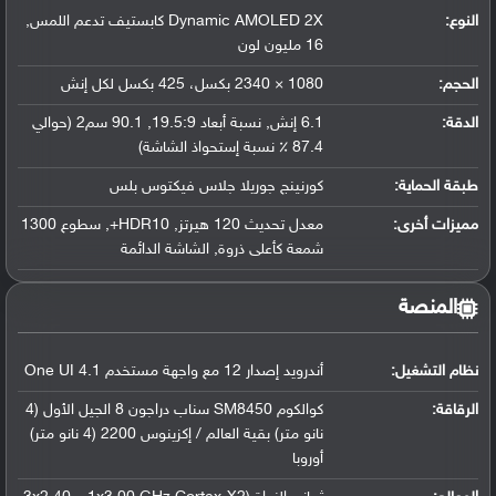
النوع:
Dynamic AMOLED 2X كابستيف تدعم اللمس,
16 مليون لون
الحجم:
1080 × 2340 بكسل، 425 بكسل لكل إنش
الدقة:
6.1 إنش, نسبة أبعاد 19.5:9, 90.1 سم2 (حوالي
87.4 ٪ نسبة إستحواذ الشاشة)
طبقة الحماية:
كورنينج جوريلا جلاس فيكتوس بلس
مميزات أخرى:
معدل تحديث 120 هيرتز, HDR10+, سطوع 1300
شمعة كأعلى ذروة, الشاشة الدائمة
المنصة
نظام التشغيل
:
أندرويد إصدار 12 مع واجهة مستخدم One UI 4.1
الرقاقة
:
كوالكوم SM8450 سناب دراجون 8 الجيل الأول (4
نانو متر) بقية العالم / إكزينوس 2200 (4 نانو متر)
أوروبا