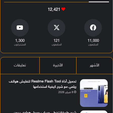
12٬421
1٬300
121
11٬000
المتابعون
المتابعون
المشتركون
الأشهر
الأخيرة
تعليقات
تحميل أداة Realme Flash Tool لتفليش هواتف
ريلمي مع شرح كيفية استخدامها
8 فبراير 2026
شرح طريقة تخطي حساب جوجل هواوي بدون