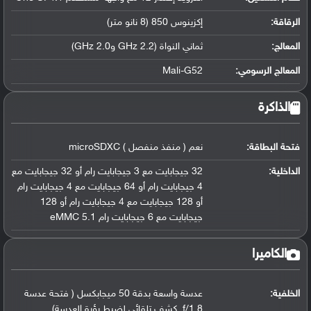
الرقاقة
:
إكزينوس 850 (8 نانو متر)
المعالج
:
ثماني النواة (2.2 GHz و2.0 GHz)
المعالج الرسومي
:
Mali-G52
الذاكرة
فتحة البطاقة:
نعم ( منفذ منفصل ) microSDXC
الداخلية:
32 جيجابايت مع 3 جيجابايت رام أو 32 جيجابايت مع
4 جيجابايت رام أو 64 جيجابايت مع 4 جيجابايت رام
أو 128 جيجابايت مع 4 جيجابايت رام أو 128
جيجابايت مع 6 جيجابايت رام eMMC 5.1
الكاميرا
الخلفية:
عدسة واسعة بدقة 50 ميجابكسل ( فتحة عدسة
f/1.8, كشف تلقائي لضبط بؤرة العدسة)