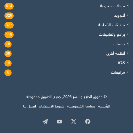
مقالات متنوعة
614
أندرويد
328
تحديثات الأنظمة
327
برامج وتطبيقات
118
خلفيات
78
أنظمة أخرى
38
iOS
19
مراجعات
6
© حقوق الطبع والنشر 2026, جميع الحقوق محفوظة
الرئيسية
سياسة الخصوصية
شروط الاستخدام
اتصل بنا
‫X
فيسبوك
‫YouTube
تيلقرام