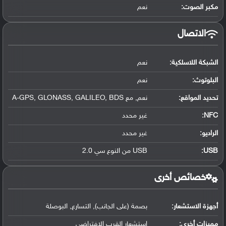
مكبر الصوت:
نعم
الاتصال
الشبكة اللاسلكية:
نعم
البلوتوث
:
نعم
تحديد المواقع
:
نعم, مع A-GPS, GLONASS, GALILEO, BDS
NFC
:
غير محدد
الراديو:
غير محدد
USB
:
USB من النوع سي 2.0
خصائص أخرى
أجهزة الاستشعار:
بصمة (على الجانب), التسارع, البوصلة
مميزات أخرى:
استشعار القرب الافتراضي