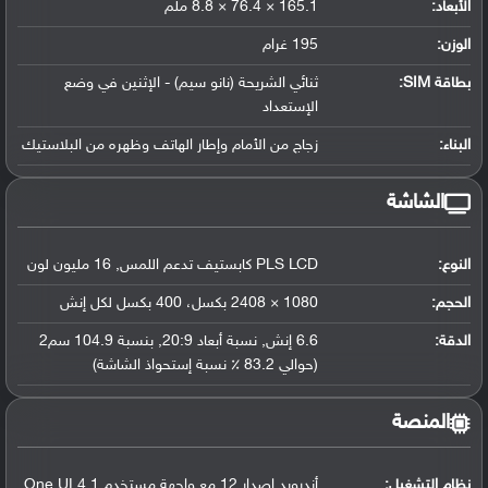
الأبعاد:
165.1 × 76.4 × 8.8 ملم
الوزن:
195 غرام
بطاقة SIM:
ثنائي الشريحة (نانو سيم) - الإثنين في وضع
الإستعداد
البناء:
زجاج من الأمام وإطار الهاتف وظهره من البلاستيك
الشاشة
النوع:
PLS LCD كابستيف تدعم اللمس, 16 مليون لون
الحجم:
1080 × 2408 بكسل، 400 بكسل لكل إنش
الدقة:
6.6 إنش, نسبة أبعاد 20:9, بنسبة 104.9 سم2
(حوالي 83.2 ٪ نسبة إستحواذ الشاشة)
المنصة
نظام التشغيل
:
أندرويد إصدار 12 مع واجهة مستخدم One UI 4.1