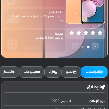
نظام التشغيل:
أندرويد إصدار 12 مع واجهة مستخدم One UI ...
الرقاقة:
إكزينوس 850 (8 نانو متر)
›
‹
الرام / التخزين:
32 جيجابايت مع 3 جيجابايت رام أو 32 جيجا...
المواصفات
الصور
آراء
فيديوهات
الأسعار
الكاميرا الأساسية:
عدسة واسعة بدقة 50 ميجابكسل ( فتحة عدسة ...
الإطلاق
تاريخ الإعلان:
4 مارس 2022
البطارية:
ليثيوم بوليمر سعة 5000 مللي أمبير, غير ق...