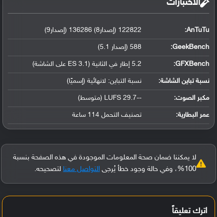
‏الاختبارات‏
AnTuTu:
122822 (إصدار8) 136286 (إصدار9)
GeekBench:
588 (إصدار 5.1)
GFXBench:
5.2 إطار في الثانية (ES 3.1 على الشاشة)
نسبة تباين الشاشة:
نسبة التباين: لانهائية (إسميًا)
مكبر الصوت:
--29.7 LUFS (متوسط)
عمر البطارية:
تصنيف التحمل 114 ساعة
لا يمكننا ضمان صحة المعلومات الموجودة في هذه الصفحة بنسبة
100%، وفي حالة وجود خطأ يُرجى
التواصل معنا
لتصحيحه.
اترك تعليقاً