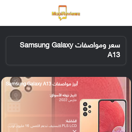
القائمة
تسجيل ا
الو
سعر ومواصفات Samsung Galaxy
A13
أبرز مواصفات Samsung Galaxy A13
تاريخ نزوله الأسواق:
مارس 2022
الشاشة:
PLS LCD كابستيف تدعم اللمس, 16 مليون لون...