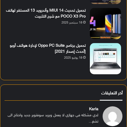
تحميل تحديث MIUI 14 وأندرويد 13 المستقر لهاتف
POCO X3 Pro مع شرح التثبيت
18 سبتمبر 2025
تحميل برنامج Oppo PC Suite لإدارة هواتف أوبو
[أحدث إصدار 2021]
18 يوليو 2025
أخر التعليقات
Karla
لدي مشكله في جهازي لا يعمل ويريد سوفتوير جديد واحتاج الى
تشغ...