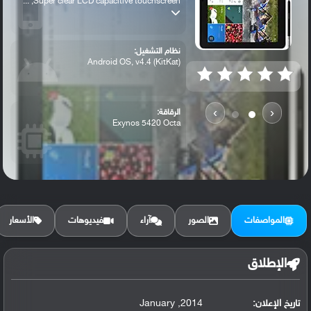
Super clear LCD capacitive touchscreen, ...
نظام التشغيل:
Android OS, v4.4 (KitKat)
›
‹
الرقاقة:
Exynos 5420 Octa
الرام / التخزين:
32/64 GB, 3 GB RAM
المواصفات
الصور
آراء
فيديوهات
الأسعار
الكاميرا الأساسية:
8 MP, autofocus, LED flash,
الإطلاق
تاريخ الإعلان:
2014, January