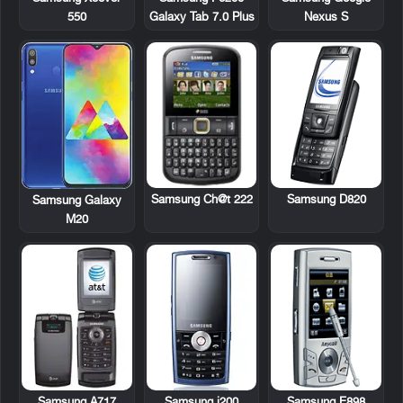
Galaxy Tab 7.0 Plus
Nexus S
550
Samsung Ch@t 222
Samsung D820
Samsung Galaxy
M20
Samsung A717
Samsung i200
Samsung E898