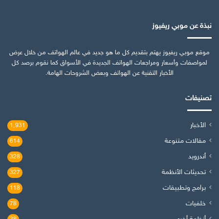
نبذة عن موبي ريفيوز
موقع موبي ريفيوز يهتم بتقديم كل ما هو جديد في عالم الهواتف من خلال عرض
لمواصفات وأسعار ومراجعات الهواتف الجديدة في الأسواق كما نقوم برصد كل
الأخبار التقنية عن الهواتف وبعض الشروحات الهامة.
تصنيفات
الأخبار
1٬931
مقالات متنوعة
614
أندرويد
328
تحديثات الأنظمة
327
برامج وتطبيقات
118
خلفيات
78