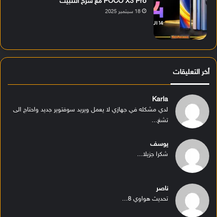
POCO X3 Pro مع شرح التثبيت
18 سبتمبر 2025
أخر التعليقات
Karla
لدي مشكله في جهازي لا يعمل ويريد سوفتوير جديد واحتاج الى
تشغ...
يوسف
شكرا جزيلا...
ناصر
تحديث هواوي 8...