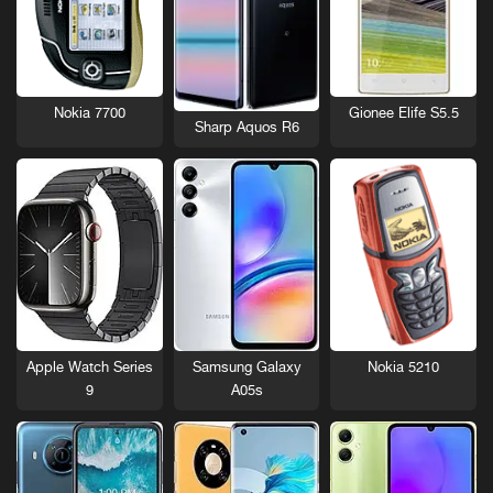
Nokia 7700
Gionee Elife S5.5
Sharp Aquos R6
Nokia 5210
Apple Watch Series
Samsung Galaxy
9
A05s