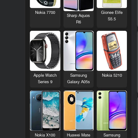
Nokia 7700
Gionee Elife
Sharp Aquos
S5.5
R6
Nokia 5210
Apple Watch
Samsung
Series 9
Galaxy A05s
Nokia X100
Huawei Mate
Samsung