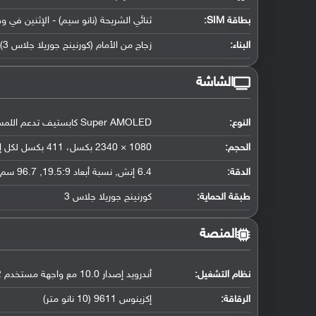
بطاقة SIM:
ثنائي الشريحة (نانو سيم) - الإثنين في و
البناء:
زجاج من الأمام (كورنينج جوريلا جلاس 3) وإطار الهاتف وظهره من البلاستيك
الشاشة
النوع:
Super AMOLED كابستيف تدعم اللمس, 16 مليون لون
الحجم:
1080 × 2340 بكسل، 411 بكسل لكل إنش
الدقة:
6.4 إنش, نسبة أبعاد 19.5:9, 96.7 سم2 (حوالي 80.9 ٪ من نسبة الإستحواذ على الشاشة)
طبقة الحماية:
كورنينج جوريلا جلاس 3
المنصة
نظام التشغيل
:
أندرويد إصدار 10.0 مع واجهة مستخدم One UI 2
الرقاقة
:
إكزينوس 9611 (10 نانو متر)