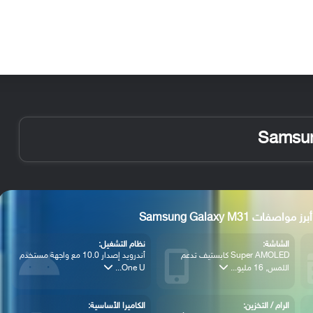
الأخبار
مقالات
الأجهزة
الأنظمة والتطبيقات
أبرز مواصفات Samsung Galaxy M31
الشاشة:
نظام التشغيل:
Super AMOLED كابستيف تدعم
أندرويد إصدار 10.0 مع واجهة مستخدم
اللمس, 16 مليو...
One U...
الرام / التخزين:
الكاميرا الأساسية: