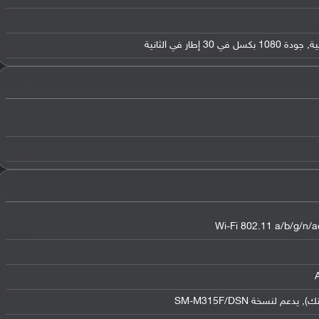
Wi-Fi 802.11 a/b/g/n/ac
لنسخة SM-M315F/DSN