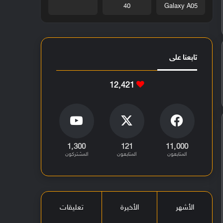
40
Galaxy A05
تابعنا على
12٬421
1٬300
121
11٬000
المتابعون
المتابعون
المشتركون
الأشهر
الأخيرة
تعليقات