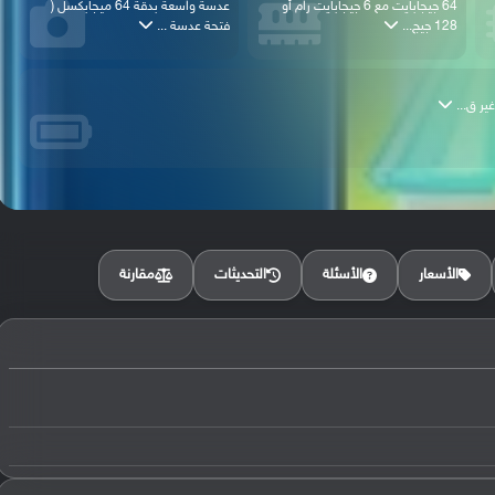
64 جيجابايت مع 6 جيجابايت رام أو
عدسة واسعة بدقة 64 ميجابكسل (
128 جيج...
فتحة عدسة ...
مقارنة
الأسعار
الأسئلة
التحديثات