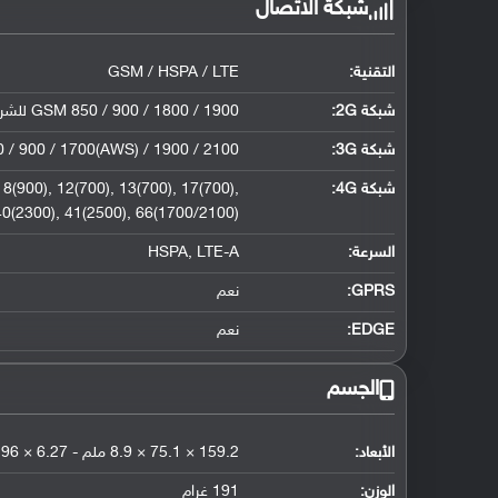
شبكة الاتصال
التقنية:
GSM / HSPA / LTE
شبكة 2G:
GSM 850 / 900 / 1800 / 1900 للشريحة الأولى والثانية
شبكة 3G
:
/ 900 / 1700(AWS) / 1900 / 2100
شبكة 4G
:
8(900), 12(700), 13(700), 17(700),
 40(2300), 41(2500), 66(1700/2100)
السرعة:
HSPA, LTE-A
GPRS:
نعم
EDGE:
نعم
الجسم
الأبعاد:
159.2 × 75.1 × 8.9 ملم - 6.27 × 2.96 × 0.35 إنش
الوزن:
191 غرام