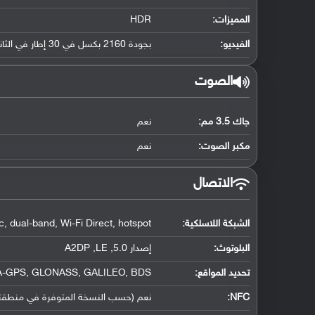
المميزات:
HDR
الفيديو:
بجودة 2160 بكسل في 30 إطار في الثانية, جودة 1080 بكسل في 30 إطار في الثانية
الصوت
جاك 3.5 مم:
نعم
مكبر الصوت:
نعم
الاتصال
الشبكة اللاسلكية:
, dual-band, Wi-Fi Direct, hotspot
البلوتوث
:
إصدار 5.0, A2DP ,LE
تحديد المواقع
:
A-GPS, GLONASS, GALILEO, BDS
NFC
:
نعم (حسب النسخة المتوفرة في منطقتك), يدعم 