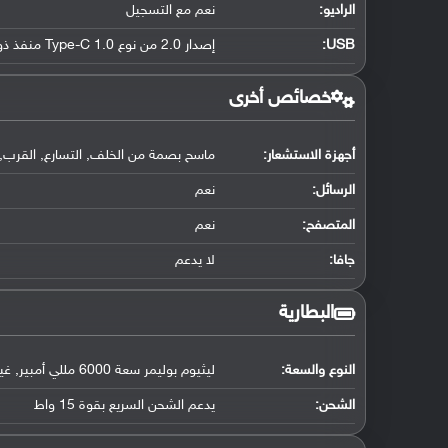
الراديو:
نعم مع التسجيل
USB
:
إصدار 2.0 من نوع Type-C 1.0 منفذ ذو جهتين,
خصائص أخرى
أجهزة الاستشعار:
ماسح بصمة من الخلف, التسارع, القرب, ا
الرسائل:
نعم
المتصفح:
نعم
جافا:
لا يدعم
البطارية
النوع والسعة:
ليثيوم بوليمر سعة 6000 مللي أمبير, غير قابلة للإزالة
الشحن:
يدعم الشحن السريع بقوة 15 واط