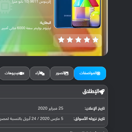
إكزينوس 9611 (10 نانو متر)
البطارية:
ليثيوم بوليمر سعة 6000 مللي أمبير, غير ق...
المواصفات
الصور
آراء
فيديوهات
الإطلاق
تاريخ الإعلان:
25 فبراير 2020
تاريخ نزوله الأسواق:
5 مارس 2020 / 24 أبريل بالنسبة لمصر