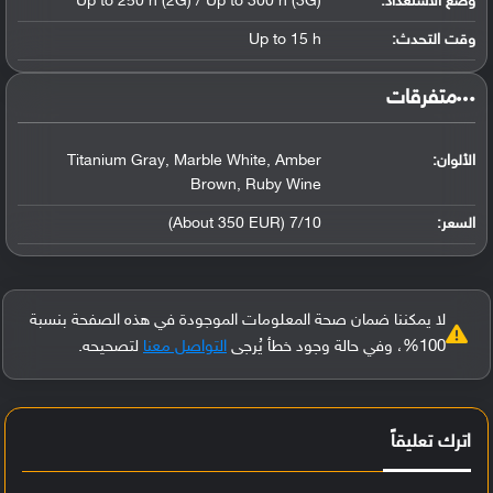
وضع الاستعداد:
Up to 250 h (2G) / Up to 300 h (3G)
وقت التحدث:
Up to 15 h
‏متفرقات‏
الألوان:
Titanium Gray, Marble White, Amber
Brown, Ruby Wine
السعر:
7/10 (About 350 EUR)
لا يمكننا ضمان صحة المعلومات الموجودة في هذه الصفحة بنسبة
100%، وفي حالة وجود خطأ يُرجى
التواصل معنا
لتصحيحه.
اترك تعليقاً