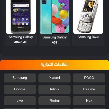
Samsung Galaxy
Samsung D428
Samsung Galaxy
Attain 4G
A51
العلامات التجارية
Samsung
Xiaomi
POCO
Google
Infinix
Realme
vivo
Redmi
Nex