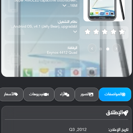
Super AMOLED capacitive touchscreen,
16M...
نظام التشغيل:
Android OS, v4.1 (Jelly Bean), upgradabl...
›
‹
الرقاقة:
Exynos 4412 Quad
الرام / التخزين:
16 GB, 2 GB RAM
المواصفات
الصور
آراء
فيديوهات
الأسعار
الكاميرا الأساسية:
8 MP, autofocus, LED flash
الإطلاق
تاريخ الإعلان:
2012, Q3