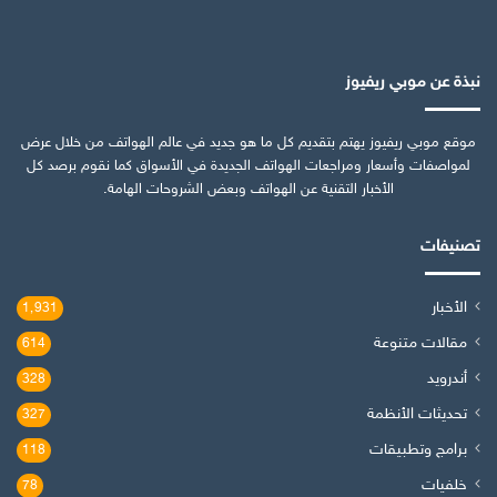
نبذة عن موبي ريفيوز
موقع موبي ريفيوز يهتم بتقديم كل ما هو جديد في عالم الهواتف من خلال عرض
لمواصفات وأسعار ومراجعات الهواتف الجديدة في الأسواق كما نقوم برصد كل
الأخبار التقنية عن الهواتف وبعض الشروحات الهامة.
تصنيفات
الأخبار
1٬931
مقالات متنوعة
614
أندرويد
328
تحديثات الأنظمة
327
برامج وتطبيقات
118
خلفيات
78