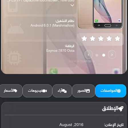
PLS TFT capacitive touchscreen, 16M colo...
نظام التشغيل:
Android 6.0.1 (Marshmallow)
الرقاقة:
Exynos 7870 Octa
›
‹
الرام / التخزين:
16/32 GB, 3 GB RAM
المواصفات
الصور
آراء
فيديوهات
الأسعار
البطارية:
Non-removable Li-Ion 3300 mAh battery ،
الإطلاق
تاريخ الإعلان:
2016, August