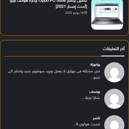
تحميل برنامج Oppo PC Suite لإدارة هواتف أوبو
[أحدث إصدار 2021]
18 يوليو 2025
أخر التعليقات
Karla
لدي مشكله في جهازي لا يعمل ويريد سوفتوير جديد واحتاج الى
تشغ...
يوسف
شكرا جزيلا...
ناصر
تحديث هواوي 8...