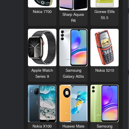
Nokia 7700
Gionee Elife
Sharp Aquos
S5.5
R6
Nokia 5210
Apple Watch
Samsung
Series 9
Galaxy A05s
Nokia X100
Huawei Mate
Samsung