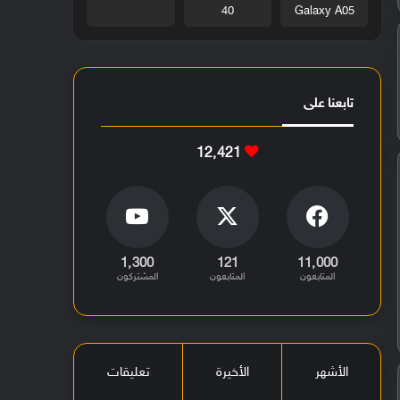
40
Galaxy A05
تابعنا على
12٬421
1٬300
121
11٬000
المتابعون
المتابعون
المشتركون
الأشهر
الأخيرة
تعليقات