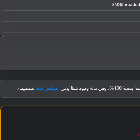
SMS(threaded 
جود خطأ يُرجى
التواصل معنا
لتصحيحه.
*