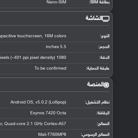
بطاقة SIM:
Nano-SIM
الشاشة
النوع:
acitive touchscreen, 16M colors
الحجم:
5.5 inches
الدقة:
1080 x 1920 pixels (~401 ppi pixel density)
طبقة الحماية:
To be confirmed
المنصة
نظام التشغيل
:
Android OS, v5.0.2 (Lollipop)
الرقاقة
:
Exynos 7420 Octa
المعالج
:
p; Quad-core 2.1 GHz Cortex-A57
المعالج الرسومي
:
Mali-T760MP8