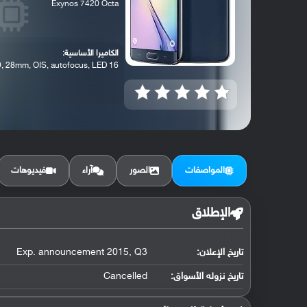
Exynos 7420 Octa
الكاميرا الأساسية:
16 MP, f/1.9, 28mm, OIS, autofocus, LED ...
المواصفات
الصور
آراء
فيديوهات
الإطلاق
تاريخ الإعلان:
Exp. announcement 2015, Q3
تاريخ نزوله الأسواق:
Cancelled