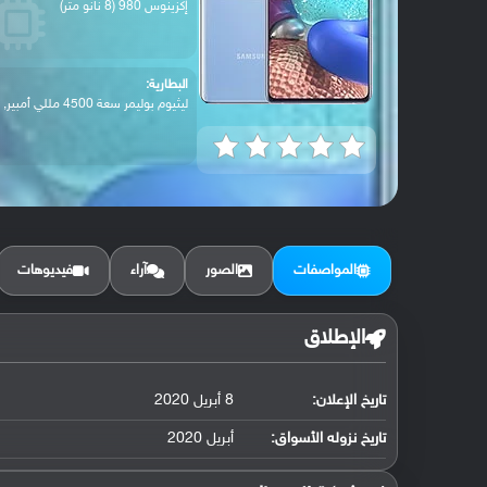
إكزينوس 980 (8 نانو متر)
البطارية:
ليثيوم بوليمر سعة 4500 مللي أمبير, غير ق...
المواصفات
الصور
آراء
فيديوهات
الإطلاق
تاريخ الإعلان:
8 أبريل 2020
تاريخ نزوله الأسواق:
أبريل 2020