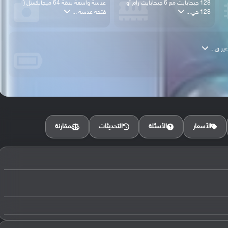
128 جيجابايت مع 6 جيجابايت رام أو
عدسة واسعة بدقة 64 ميجابكسل (
128 جي...
فتحة عدسة ...
مقارنة
الأسعار
الأسئلة
التحديثات