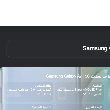
الأخبار
مقالات
الأجهزة
الأنظمة والتطبيقات
 مواصفات Samsung Galaxy A71 5G
الشاشة:
نظام التشغيل:
Super AMOLED Plus كابستيف تدعم
أندرويد إصدار 10.0 مع واجهة مستخدم
اللمس, 16...
One U...
الرام / التخزين:
الكاميرا الأساسية: