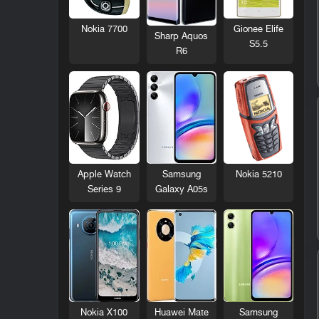
Nokia 7700
Gionee Elife
Sharp Aquos
S5.5
R6
Nokia 5210
Apple Watch
Samsung
Series 9
Galaxy A05s
Nokia X100
Huawei Mate
Samsung