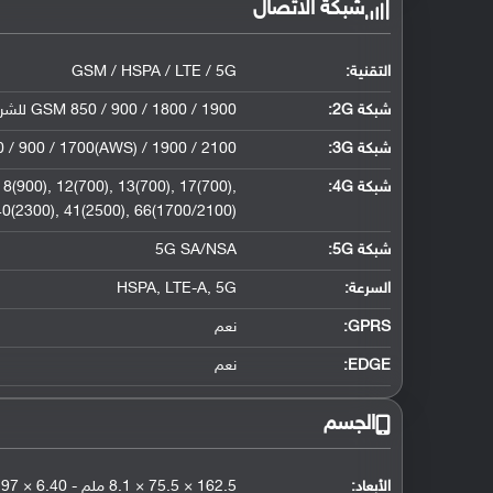
شبكة الاتصال
التقنية:
GSM / HSPA / LTE / 5G
شبكة 2G:
GSM 850 / 900 / 1800 / 1900 للشريحة الأولى والثانية - إصدار الشريحتان فقط
شبكة 3G
:
 / 900 / 1700(AWS) / 1900 / 2100
شبكة 4G
:
8(900), 12(700), 13(700), 17(700),
 40(2300), 41(2500), 66(1700/2100)
شبكة 5G
:
5G SA/NSA
السرعة:
HSPA, LTE-A, 5G
GPRS:
نعم
EDGE:
نعم
الجسم
الأبعاد:
162.5 × 75.5 × 8.1 ملم - 6.40 × 2.97 × 0.32 إنش