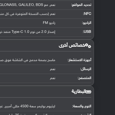
تحديد المواقع
:
نعم, مع A-GPS, GLONASS, GALILEO, BDS
NFC
:
نعم (حسب النسخة المتوفرة في كل من
الراديو:
راديو FM
USB
:
إصدار 2.0 من نوع Type-C 1.0 منفذ ذو جهتين, مع دعم OTG
خصائص أخرى
أجهزة الاستشعار:
ماسح بصمة مدمج في الشاشة فوق صوتي, ال
الرسائل:
نعم
المتصفح:
نعم
البطارية
النوع والسعة:
ليثيوم بوليمر سعة 4500 مللي أمبير, غير قابلة للإزالة