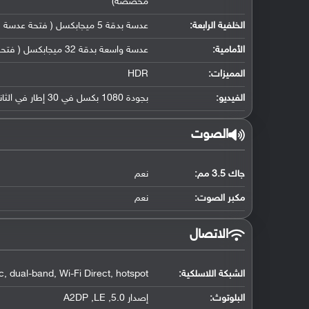
مخصصة)
الخلفية الرابعة:
عدسة بدقة 5 ميجابكسل ( فتحة عدسة f/2.2, مستشعر عمق)
الأمامية:
عدسة واسعة بدقة 32 ميجابكسل ( فتحة عدسة f/2.2, حجم مستشعر 1/2.8" ( 26 ملم ), حجم بكسل 0.8 مايكرو متر)
المميزات:
HDR
الفيديو:
بجودة 1080 بكسل في 30 إطار في الثانية
الصوت
جاك 3.5 مم:
نعم
مكبر الصوت:
نعم
الاتصال
الشبكة اللاسلكية:
, dual-band, Wi-Fi Direct, hotspot
البلوتوث
:
إصدار 5.0, A2DP ,LE