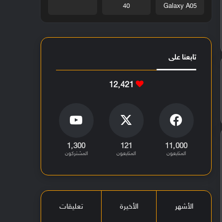
40
Galaxy A05
تابعنا على
12٬421
1٬300
121
11٬000
المتابعون
المتابعون
المشتركون
الأشهر
الأخيرة
تعليقات