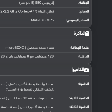
الرقاقة
:
إكزينوس 980 (8 نانو متر)
المعالج
:
ثماني النواة (2x2.2 GHz Cortex-A77 و 6x1.8 GHz Cortex A55)
المعالج الرسومي
:
Mali-G76 MP5
الذاكرة
فتحة البطاقة:
نعم ( منفذ منفصل ) microSDXC
الداخلية:
128 جيجابايت مع 6 جيجابايت رام أو 128 جيجابايت مع 8 جيجابايت رام UFS 2.0
الكاميرا
الخلفية:
,كشف التلقائي لضبط بؤرة العدسة)
الخلفية الثانية:
عدسة عريضة بدقة 12 ميجابكسل ( فحة عدسة f/2.2, حجم مستشعر( 12 ملم ))
الخلفية الثالثة: