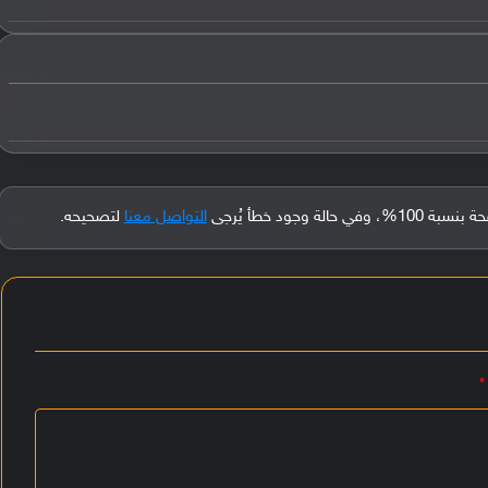
جود خطأ يُرجى
التواصل معنا
لتصحيحه.
*