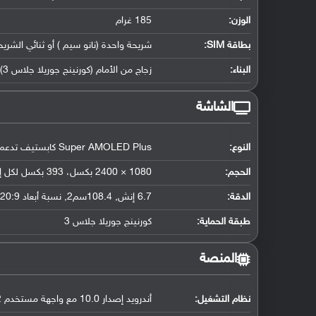
الوزن:
185 غرام
بطاقة SIM:
شريحة واحدة (نانو سيم ) أو ثنائي الشريح
البناء:
زجاج من الأمام (كورنينج جوريلا جلاس 3) وإطار الهاتف وظهره من البلاستيك
الشاشة
النوع:
Super AMOLED Plus كابستيف تدعم اللمس, 16 مليون لون
الحجم:
1080 × 2400 بكسل، 393 بكسل لكل إنش
الدقة:
6.7 إنش, 108.4سم2, نسبة أبعاد 20:9 (حوالي 88.3 ٪ من نسبة الإستحواذ على الشاشة)
طبقة الحماية:
كورنينج جوريلا جلاس 3
المنصة
نظام التشغيل
:
أندرويد إصدار 10.0 مع واجهة مستخدم One UI 2