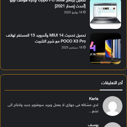
تحميل برنامج Oppo PC Suite لإدارة هواتف أوبو
[أحدث إصدار 2021]
18 يوليو 2025
تحميل تحديث MIUI 14 وأندرويد 13 المستقر لهاتف
POCO X3 Pro مع شرح التثبيت
18 سبتمبر 2025
أخر التعليقات
Karla
لدي مشكله في جهازي لا يعمل ويريد سوفتوير جديد واحتاج الى
تشغ...
يوسف