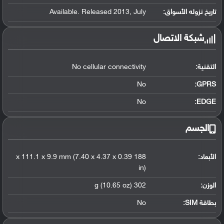
تاريخ نزوله الأسواق:
Available. Released 2013, July
شبكة الاتصال
التقنية:
No cellular connectivity
No
GPRS:
No
EDGE:
الجسم
الأبعاد:
188 x 111.1 x 9.9 mm (7.40 x 4.37 x 0.39
in)
الوزن:
302 g (10.65 oz)
بطاقة SIM:
No