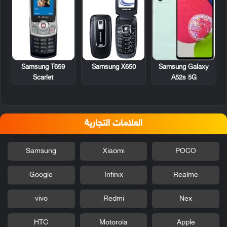
Samsung T659
Samsung X650
Samsung Galaxy
Scarlet
A52s 5G
العلامات التجارية
Samsung
Xiaomi
POCO
Google
Infinix
Realme
vivo
Redmi
Nex
HTC
Motorola
Apple