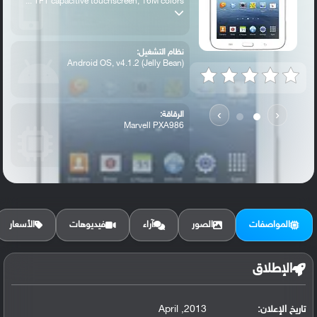
TFT capacitive touchscreen, 16M colors ...
نظام التشغيل:
Android OS, v4.1.2 (Jelly Bean)
›
‹
الرقاقة:
Marvell PXA986
الرام / التخزين:
8/16 GB, 1 GB RAM
المواصفات
الصور
آراء
فيديوهات
الأسعار
الكاميرا الأساسية:
3.15 MP
الإطلاق
تاريخ الإعلان:
2013, April