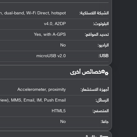
الشبكة اللاسلكية:
n, dual-band, Wi-Fi Direct, hotspot
البلوتوث
:
v4.0, A2DP
تحديد المواقع
:
Yes, with A-GPS
الراديو:
No
microUSB v2.0
:
USB
خصائص أخرى
أجهزة الاستشعار:
Accelerometer, proximity
الرسائل:
iew), MMS, Email, IM, Push Email
المتصفح:
HTML5
جافا:
No