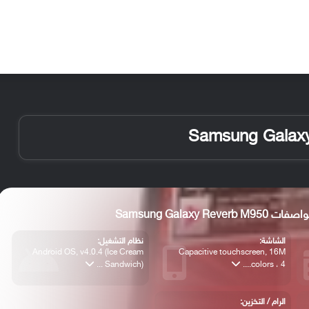
الأخبار
مقالات
الأجهزة
الأنظمة والتطبيقات
Samsung Galaxy Reverb M95
الشاشة:
نظام التشغيل:
Android OS, v4.0.4 (Ice Cream
Capacitive touchscreen, 16M
Sandwich) ...
colors ، 4....
الرام / التخزين: