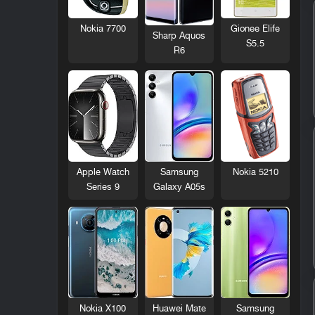
Nokia 7700
Gionee Elife
Sharp Aquos
S5.5
R6
Nokia 5210
Apple Watch
Samsung
Series 9
Galaxy A05s
Nokia X100
Huawei Mate
Samsung