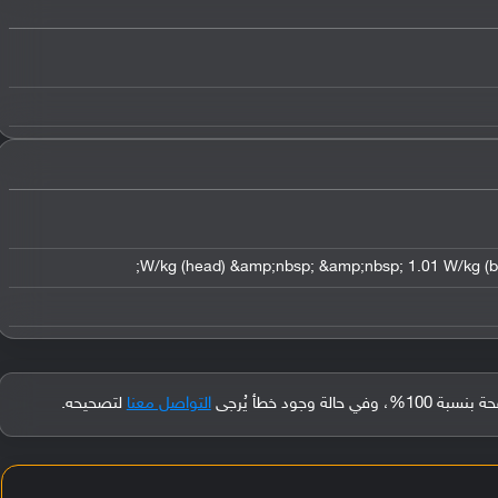
جود خطأ يُرجى
التواصل معنا
لتصحيحه.