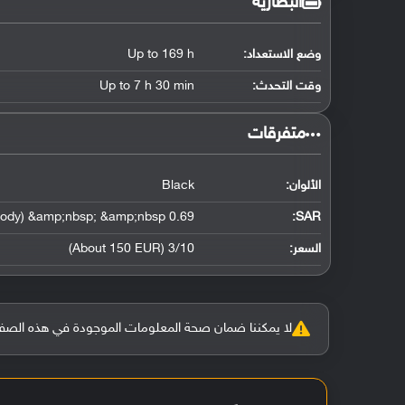
البطارية
وضع الاستعداد:
Up to 169 h
وقت التحدث:
Up to 7 h 30 min
‏متفرقات‏
الألوان:
Black
0.69 W/kg (head) &amp;nbsp; &amp;nbsp; 1.01 W/kg (body) &amp;nbsp; &amp;nbsp;
:
SAR
السعر:
3/10 (About 150 EUR)
لا يمكننا ضمان صحة المعلومات الموجودة في هذه الصفحة بنسبة 100%، وفي حالة و