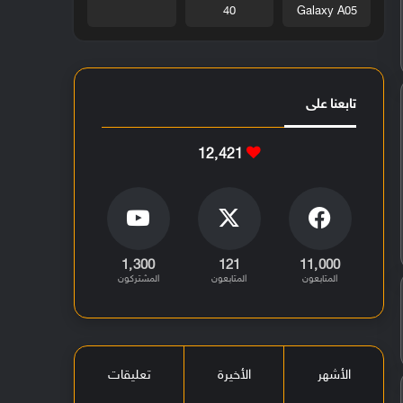
40
Galaxy A05
تابعنا على
12٬421
1٬300
121
11٬000
المتابعون
المتابعون
المشتركون
الأشهر
الأخيرة
تعليقات