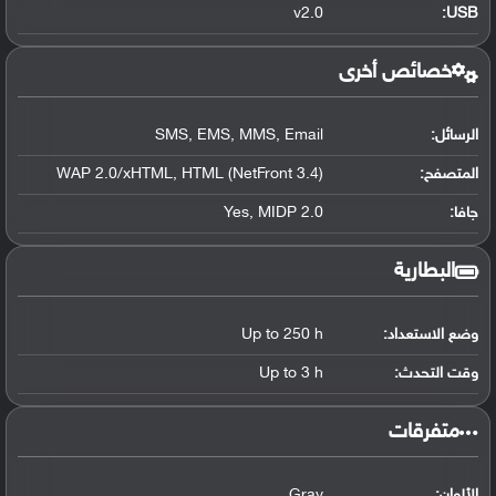
v2.0
:
USB
خصائص أخرى
الرسائل:
SMS, EMS, MMS, Email
المتصفح:
WAP 2.0/xHTML, HTML (NetFront 3.4)
جافا:
Yes, MIDP 2.0
البطارية
وضع الاستعداد:
Up to 250 h
وقت التحدث:
Up to 3 h
‏متفرقات‏
الألوان:
Gray