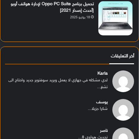
تحميل برنامج Oppo PC Suite لإدارة هواتف أوبو
[أحدث إصدار 2021]
18 يوليو 2025
أخر التعليقات
Karla
لدي مشكله في جهازي لا يعمل ويريد سوفتوير جديد واحتاج الى
تشغ...
يوسف
شكرا جزيلا...
ناصر
تحديث هواوي 8...