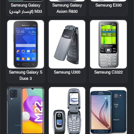
Samsung Galaxy
Samsung E330
Samsung Galaxy
Axiom R830
M33 (الإصدار الهندي)
Samsung Galaxy S
Samsung U300
Samsung C3322
Duos 3