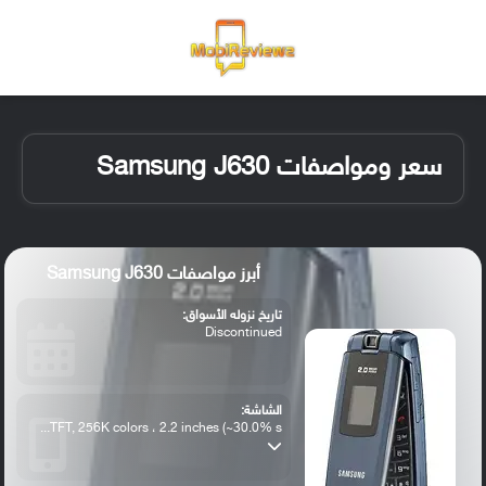
القائمة
تسجيل ا
الو
سعر ومواصفات Samsung J630
أبرز مواصفات Samsung J630
تاريخ نزوله الأسواق:
Discontinued
الشاشة:
TFT, 256K colors ، 2.2 inches (~30.0% s...