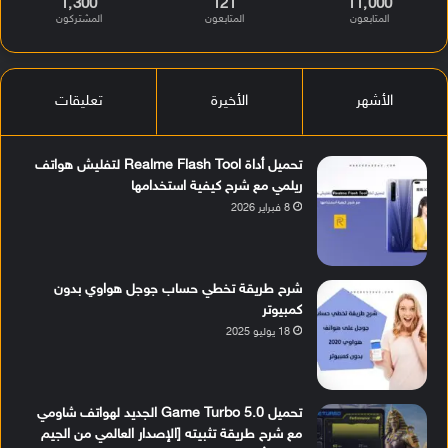
1٬300
121
11٬000
المتابعون
المتابعون
المشتركون
الأشهر
الأخيرة
تعليقات
تحميل أداة Realme Flash Tool لتفليش هواتف
ريلمي مع شرح كيفية استخدامها
8 فبراير 2026
شرح طريقة تخطي حساب جوجل هواوي بدون
كمبيوتر
18 يوليو 2025
تحميل Game Turbo 5.0 الجديد لهواتف شاومي
مع شرح طريقة تثبيته [الإصدار العالمي من الجيم