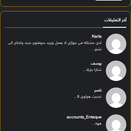
أخر التعليقات
Karla
لدي مشكله في جهازي لا يعمل ويريد سوفتوير جديد واحتاج الى
تشغ...
يوسف
شكرا جزيلا...
ناصر
تحديث هواوي 8...
accounts_Enteque
ههه...