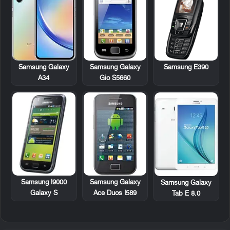
Samsung Galaxy
Samsung E390
Samsung Galaxy
Gio S5660
A34
Samsung I9000
Samsung Galaxy
Samsung Galaxy
Galaxy S
Ace Duos I589
Tab E 8.0