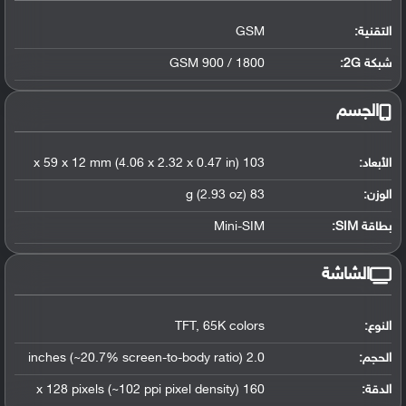
التقنية:
GSM
شبكة 2G:
GSM 900 / 1800
الجسم
الأبعاد:
103 x 59 x 12 mm (4.06 x 2.32 x 0.47 in)
الوزن:
83 g (2.93 oz)
بطاقة SIM:
Mini-SIM
الشاشة
النوع:
TFT, 65K colors
الحجم:
2.0 inches (~20.7% screen-to-body ratio)
الدقة:
160 x 128 pixels (~102 ppi pixel density)