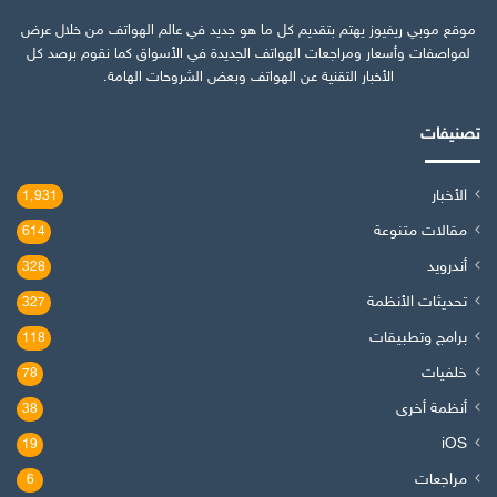
موقع موبي ريفيوز يهتم بتقديم كل ما هو جديد في عالم الهواتف من خلال عرض
لمواصفات وأسعار ومراجعات الهواتف الجديدة في الأسواق كما نقوم برصد كل
الأخبار التقنية عن الهواتف وبعض الشروحات الهامة.
تصنيفات
الأخبار
1٬931
مقالات متنوعة
614
أندرويد
328
تحديثات الأنظمة
327
برامج وتطبيقات
118
خلفيات
78
أنظمة أخرى
38
iOS
19
مراجعات
6