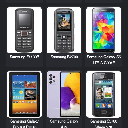
Samsung E1130B
Samsung B2700
Samsung Galaxy S5
LTE-A G901F
Samsung Galaxy
Samsung S5780
Samsung Galaxy
Tab 8.9 P7310
Wave 578
A72