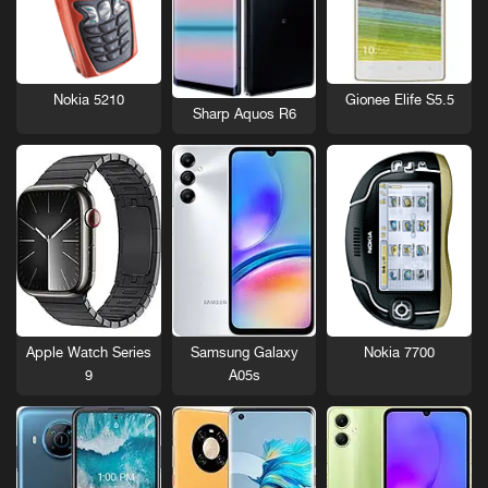
Nokia 5210
Gionee Elife S5.5
Sharp Aquos R6
Nokia 7700
Apple Watch Series
Samsung Galaxy
9
A05s