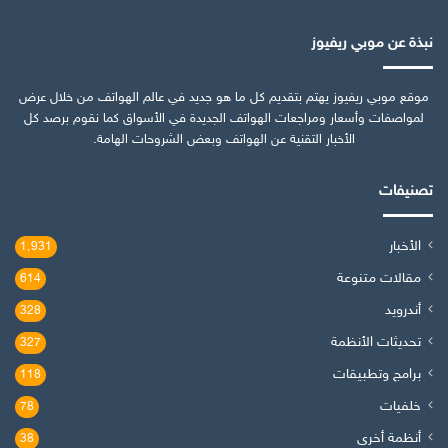
نبذة عن موبي ريفيوز
موقع موبي ريفيوز يهتم بتقديم كل ما هو جديد في عالم الهواتف من خلال عرض
لمواصفات وأسعار ومراجعات الهواتف الجديدة في الأسواق كما نقوم برصد كل
الأخبار التقنية عن الهواتف وبعض الشروحات الهامة.
تصنيفات
الأخبار
1٬931
مقالات متنوعة
614
أندرويد
328
تحديثات الأنظمة
327
برامج وتطبيقات
118
خلفيات
78
أنظمة أخرى
38