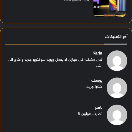
18 سبتمبر 2025
أخر التعليقات
Karla
لدي مشكله في جهازي لا يعمل ويريد سوفتوير جديد واحتاج الى
تشغ...
يوسف
شكرا جزيلا...
ناصر
تحديث هواوي 8...