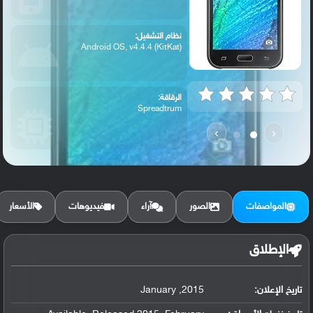
نظام التشغيل:
Android OS, v4.4.4 (KitKat)
الرقاقة:
Spreadtrum
›
‹
الرام / التخزين:
4 GB, 512 MB RAM
المواصفات
الصور
آراء
فيديوهات
الأسعار
الكاميرا الأساسية:
5 MP, f/2.2, 31mm, autofocus, LED flash
الإطلاق
تاريخ الإعلان:
2015, January