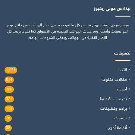
نبذة عن موبي ريفيوز
موقع موبي ريفيوز يهتم بتقديم كل ما هو جديد في عالم الهواتف من خلال عرض
لمواصفات وأسعار ومراجعات الهواتف الجديدة في الأسواق كما نقوم برصد كل
الأخبار التقنية عن الهواتف وبعض الشروحات الهامة.
تصنيفات
الأخبار
1٬931
مقالات متنوعة
614
أندرويد
328
تحديثات الأنظمة
327
برامج وتطبيقات
118
خلفيات
78
أنظمة أخرى
38