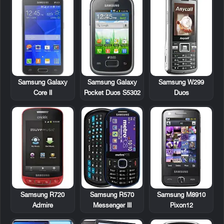
Samsung Galaxy
Samsung W299
Samsung Galaxy
Pocket Duos S5302
Duos
Core II
Samsung R720
Samsung R570
Samsung M8910
Admire
Messenger III
Pixon12