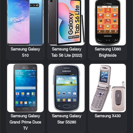
Samsung U380
Samsung Galaxy
Samsung Galaxy
Brightside
S10
Tab S6 Lite (2022)
Samsung Galaxy
Samsung Galaxy
Samsung X430
Grand Prime Duos
Star S5280
TV