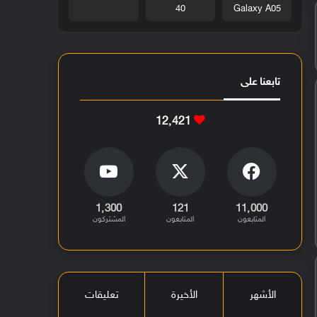
40
Galaxy A05
تابعنا على
12٬421
1٬300
121
11٬000
المتابعون
المتابعون
المشتركون
الأشهر
الأخيرة
تعليقات