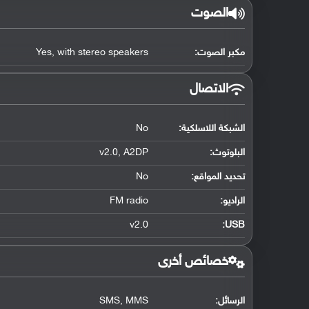
الصوت
مكبر الصوت:
Yes, with stereo speakers
الاتصال
الشبكة اللاسلكية:
No
البلوتوث
:
v2.0, A2DP
تحديد المواقع
:
No
الراديو:
FM radio
v2.0
:
USB
خصائص أخرى
الرسائل:
SMS, MMS