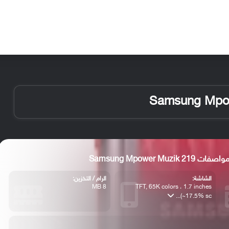
الأخبار
مقالات
الأجهزة
الأنظمة والتطبيقات
ات Samsung Mpower Muzik 219
الشاشة:
الرام / التخزين:
8 MB
TFT, 65K colors ، 1.7 inches
(~17.5% sc...