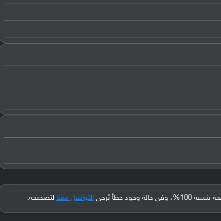
جود خطأ يُرجى
التواصل معنا
لتصحيحه.