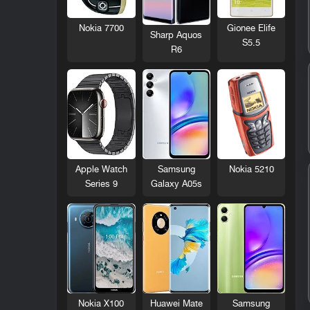
Nokia 7700
Gionee Elife
Sharp Aquos
S5.5
R6
Nokia 5210
Apple Watch
Samsung
Series 9
Galaxy A05s
Nokia X100
Huawei Mate
Samsung