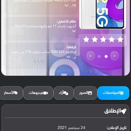
Super AMOLED Plus كابستيف تدعم اللمس,
16...
نظام التشغيل:
أندرويد إصدار 11 مع واجهة مستخدم One UI ...
الرقاقة:
كوالكوم SM7325 سناب دراجون 778 جي فايف
›
‹
ج...
الرام / التخزين:
128 جيجابايت مع 6 جيجابايت رام
المواصفات
الصور
آراء
فيديوهات
الأسعار
الكاميرا الأساسية:
عدسة واسعة بدقة 64 ميجابكسل ( فتحة عدسة ...
الإطلاق
تاريخ الإعلان:
24 سبتمبر 2021
البطارية: