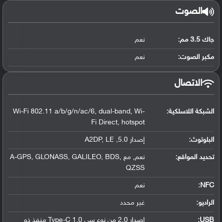
الصوت
جاك 3.5 مم:
نعم
مكبر الصوت:
نعم
الاتصال
الشبكة اللاسلكية:
Wi-Fi 802.11 a/b/g/n/ac/6, dual-band, Wi-
Fi Direct, hotspot
البلوتوث
:
إصدار 5.0, A2DP, LE
تحديد المواقع
:
نعم, مع A-GPS, GLONASS, GALILEO, BDS,
QZSS
NFC
:
نعم
الراديو:
غير محدد
USB
:
إصدار 2.0 من نوع سي Type-C 1.0 منفذ ذو