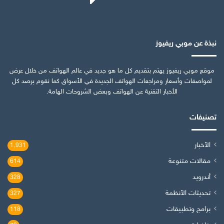
نبذة عن موبي ريفيوز
موقع موبي ريفيوز يهتم بتقديم كل ما هو جديد في عالم الهواتف من خلال عرض
لمواصفات وأسعار ومراجعات الهواتف الجديدة في الأسواق كما نقوم برصد كل
الأخبار التقنية عن الهواتف وبعض الشروحات الهامة.
تصنيفات
الأخبار
1٬931
مقالات متنوعة
614
أندرويد
328
تحديثات الأنظمة
327
برامج وتطبيقات
118