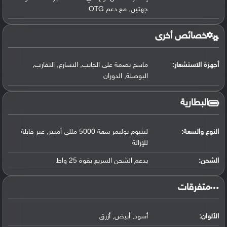
جهتين, مع دعم OTG
خصائص أخرى
أجهزة الاستشعار:
ماسح بصمة على الجانب, التسارع, التقارب,
البوصلة, الدوران
البطارية
النوع والسعة:
ليثيوم بوليمر سعة 5000 مللي أمبير, غير قابلة
للإزالة
الشحن:
يدعم الشحن السريع بقوة 25 واط
‏متفرقات‏
الألوان:
أسود, أبيض, أزرق