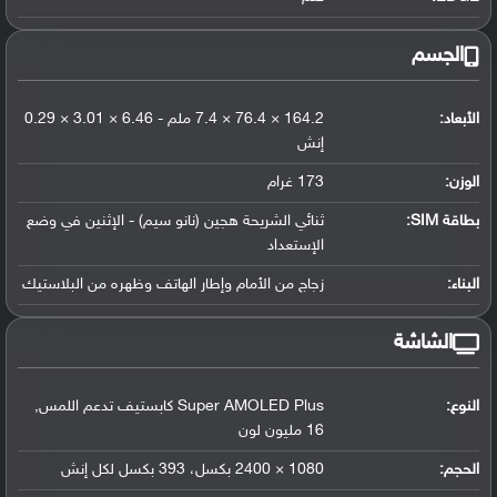
الجسم
الأبعاد:
164.2 × 76.4 × 7.4 ملم - 6.46 × 3.01 × 0.29
إنش
الوزن:
173 غرام
بطاقة SIM:
ثنائي الشريحة هجين (نانو سيم) - الإثنين في وضع
الإستعداد
البناء:
زجاج من الأمام وإطار الهاتف وظهره من البلاستيك
الشاشة
النوع:
Super AMOLED Plus كابستيف تدعم اللمس,
16 مليون لون
الحجم:
1080 × 2400 بكسل، 393 بكسل لكل إنش