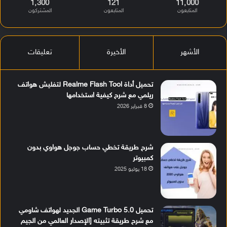
1٬300
121
11٬000
المتابعون
المتابعون
المشتركون
الأشهر
الأخيرة
تعليقات
تحميل أداة Realme Flash Tool لتفليش هواتف
ريلمي مع شرح كيفية استخدامها
8 فبراير 2026
شرح طريقة تخطي حساب جوجل هواوي بدون
كمبيوتر
18 يوليو 2025
تحميل Game Turbo 5.0 الجديد لهواتف شاومي
مع شرح طريقة تثبيته [الإصدار العالمي من الجيم