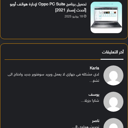
تحميل برنامج Oppo PC Suite لإدارة هواتف أوبو
[أحدث إصدار 2021]
18 يوليو 2025
أخر التعليقات
Karla
لدي مشكله في جهازي لا يعمل ويريد سوفتوير جديد واحتاج الى
تشغ...
يوسف
شكرا جزيلا...
ناصر
تحديث هواوي 8...