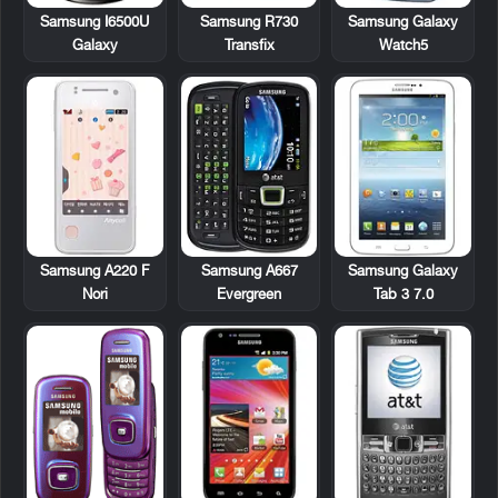
Samsung I6500U
Samsung R730
Samsung Galaxy
Galaxy
Transfix
Watch5
Samsung A220 F
Samsung A667
Samsung Galaxy
Nori
Evergreen
Tab 3 7.0