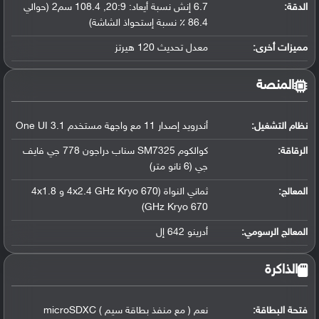
الدقة:
6.7 إنش نسبة أيعاد: 20:9, 108.4 سم2 (حوالي
86.4 ٪ نسبة إستحواذ الشاشة)
مميزات أخرى:
معدل تحديث 120 هيرتز
المنصة
نظام التشغيل
:
أندرويد إصدار 11 مع واجهة مستخدم One UI 3.1
الرقاقة
:
كوالكوم SM7325 سناب دراجون 778 جي فايف
جي (6 نانو متر)
المعالج
:
ثماني النواة (4x2.4 GHz Kryo 670 و 4x1.8
GHz Kryo 670)
المعالج الرسومي
:
أدرينو 642 إل
الذاكرة
فتحة البطاقة:
نعم ( مع منفذ بطاقة سيم ) microSDXC