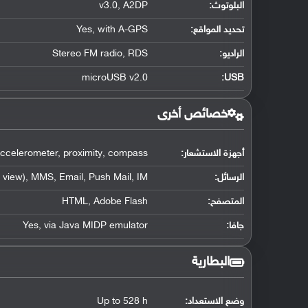
البلوتوث
:
v3.0, A2DP
تحديد المواقع
:
Yes, with A-GPS
الراديو:
Stereo FM radio, RDS
microUSB v2.0
:
USB
خصائص أخرى
أجهزة الاستشعار:
ccelerometer, proximity, compass
الرسائل:
view), MMS, Email, Push Mail, IM
المتصفح:
HTML, Adobe Flash
جافا:
Yes, via Java MIDP emulator
البطارية
وضع الاستعداد:
Up to 528 h