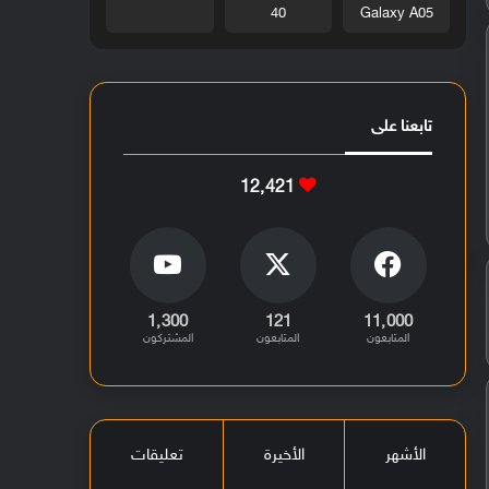
40
Galaxy A05
تابعنا على
12٬421
1٬300
121
11٬000
المتابعون
المتابعون
المشتركون
الأشهر
الأخيرة
تعليقات