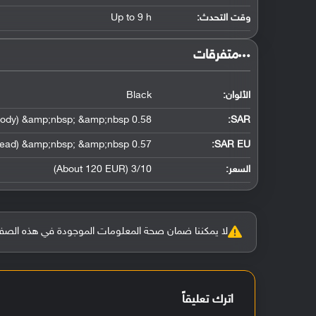
وقت التحدث:
Up to 9 h
‏متفرقات‏
الألوان:
Black
0.58 W/kg (head) &amp;nbsp; &amp;nbsp; 1.03 W/kg (body) &amp;nbsp; &amp;nbsp;
:
SAR
0.57 W/kg (head) &amp;nbsp; &amp;nbsp;
SAR EU:
السعر:
3/10 (About 120 EUR)
لا يمكننا ضمان صحة المعلومات الموجودة في هذه الصفحة بنسبة 100%، وفي حالة و
اترك تعليقاً