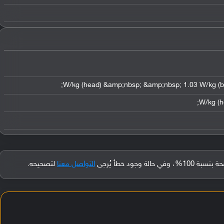
جود خطأ يُرجى
التواصل معنا
لتصحيحه.