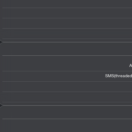
A
SMS(threaded 