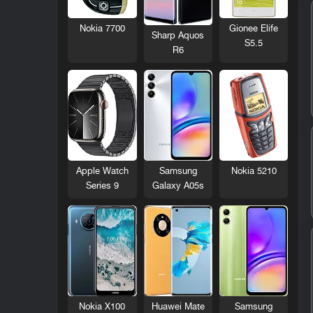
Nokia 7700
Gionee Elife
Sharp Aquos
S5.5
R6
Nokia 5210
Apple Watch
Samsung
Series 9
Galaxy A05s
Nokia X100
Huawei Mate
Samsung