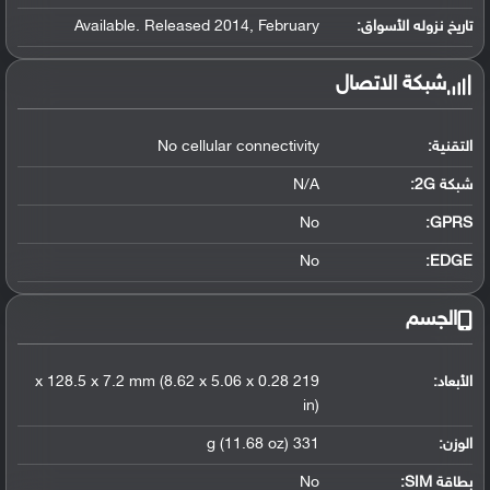
تاريخ نزوله الأسواق:
Available. Released 2014, February
شبكة الاتصال
التقنية:
No cellular connectivity
شبكة 2G:
N/A
No
GPRS:
No
EDGE:
الجسم
الأبعاد:
219 x 128.5 x 7.2 mm (8.62 x 5.06 x 0.28
in)
الوزن:
331 g (11.68 oz)
بطاقة SIM:
No