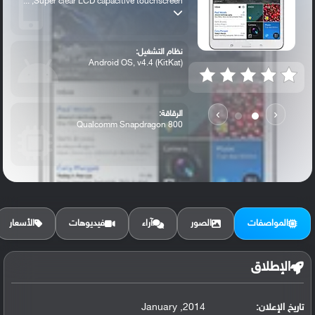
Super clear LCD capacitive touchscreen, ...
نظام التشغيل:
Android OS, v4.4 (KitKat)
›
‹
الرقاقة:
Qualcomm Snapdragon 800
الرام / التخزين:
16/32 GB, 2 GB RAM
المواصفات
الصور
آراء
فيديوهات
الأسعار
الكاميرا الأساسية:
8 MP, autofocus, LED flash,
الإطلاق
تاريخ الإعلان:
2014, January