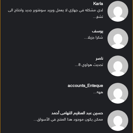
Karla
لدي مشكله في جهازي لا يعمل ويريد سوفتوير جديد واحتاج الى
تشغ...
يوسف
شكرا جزيلا...
ناصر
تحديث هواوي 8...
accounts_Enteque
ههه...
حسين عبد العظيم التهامى أحمد
ممكن يكون موجود هذا المنتج في الأسواق...