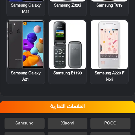
Samsung Z320i
Samsung T819
Samsung Galaxy
M21
Samsung E1190
Samsung A220 F
Samsung Galaxy
Nori
A21
العلامات التجارية
Samsung
Xiaomi
POCO