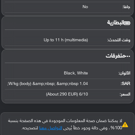
جافا:
No
البطارية
وقت التحدث:
Up to 11 h (multimedia)
‏متفرقات‏
الألوان:
Black, White
1.04 W/kg (body) &amp;nbsp; &amp;nbsp;
:
SAR
السعر:
6/10 (About 290 EUR)
لا يمكننا ضمان صحة المعلومات الموجودة في هذه الصفحة بنسبة
100%، وفي حالة وجود خطأ يُرجى
التواصل معنا
لتصحيحه.