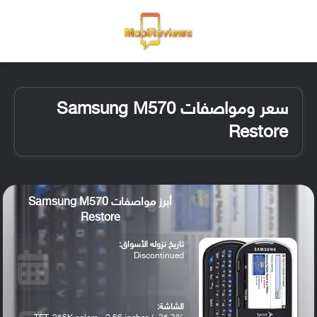
القائمة
تسجيل ا
الو
سعر ومواصفات Samsung M570
Restore
أبرز مواصفات Samsung M570
Restore
تاريخ نزوله الأسواق:
Discontinued
الشاشة: