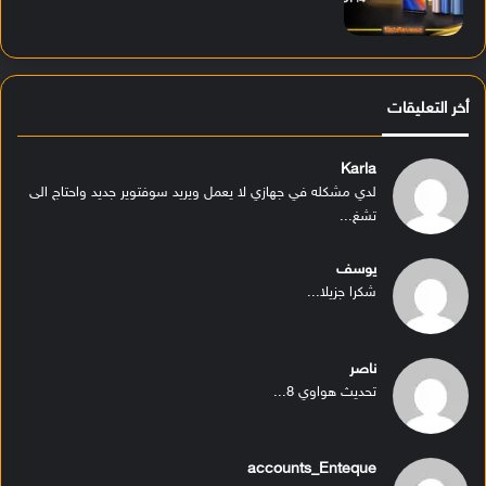
أخر التعليقات
Karla
لدي مشكله في جهازي لا يعمل ويريد سوفتوير جديد واحتاج الى
تشغ...
يوسف
شكرا جزيلا...
ناصر
تحديث هواوي 8...
accounts_Enteque