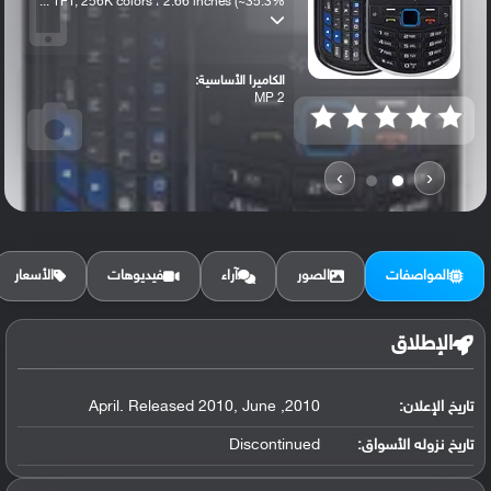
TFT, 256K colors ، 2.66 inches (~35.3% ...
الكاميرا الأساسية:
2 MP
›
‹
المواصفات
الصور
آراء
فيديوهات
الأسعار
الإطلاق
تاريخ الإعلان:
2010, April. Released 2010, June
تاريخ نزوله الأسواق:
Discontinued