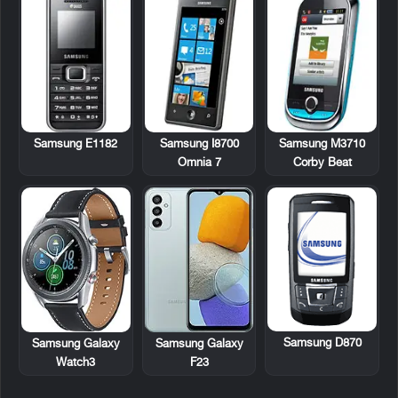
Samsung E1182
Samsung I8700
Samsung M3710
Omnia 7
Corby Beat
Samsung D870
Samsung Galaxy
Samsung Galaxy
Watch3
F23