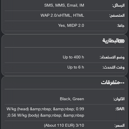
الرسائل:
SMS, MMS, Email, IM
المتصفح:
WAP 2.0/xHTML, HTML
جافا:
Yes, MIDP 2.0
البطارية
وضع الاستعداد:
Up to 400 h
وقت التحدث:
Up to 6 h
‏متفرقات‏
الألوان:
Black, Green
0.99 W/kg (head) &amp;nbsp; &amp;nbsp;
:
SAR
0.56 W/kg (body) &amp;nbsp; &amp;nbsp;
السعر:
3/10 (About 110 EUR)