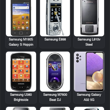
Samsung M190S
Samsung E898
Samsung L810v
Galaxy S Hoppin
Steel
Samsung U380
Samsung M7600
Samsung Galaxy
Brightside
Beat DJ
A32 5G