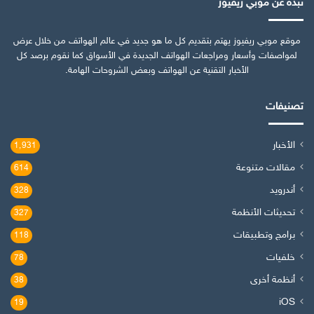
نبذة عن موبي ريفيوز
موقع موبي ريفيوز يهتم بتقديم كل ما هو جديد في عالم الهواتف من خلال عرض
لمواصفات وأسعار ومراجعات الهواتف الجديدة في الأسواق كما نقوم برصد كل
الأخبار التقنية عن الهواتف وبعض الشروحات الهامة.
تصنيفات
الأخبار
1٬931
مقالات متنوعة
614
أندرويد
328
تحديثات الأنظمة
327
برامج وتطبيقات
118
خلفيات
78
أنظمة أخرى
38
iOS
19