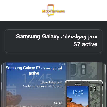
القائمة
تسجيل ا
الو
سعر ومواصفات Samsung Galaxy
S7 active
أبرز مواصفات Samsung Galaxy S7
active
تاريخ نزوله الأسواق:
Available. Released 2016, June
الشاشة: