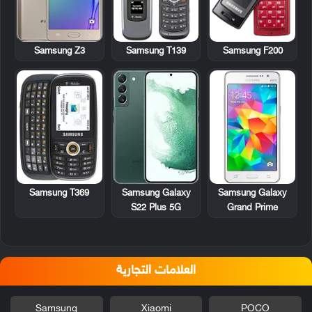
Samsung T139
Samsung F200
Samsung Z3
Samsung T369
Samsung Galaxy
Samsung Galaxy
S22 Plus 5G
Grand Prime
العلامات التجارية
Samsung
Xiaomi
POCO