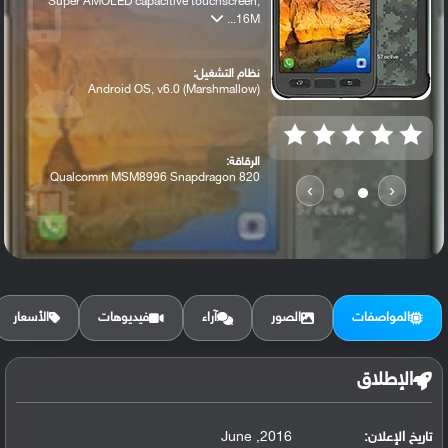
Super AMOLED capacitive touchscreen,
16M...
نظام التشغيل:
Android OS, v6.0 (Marshmallow)
الرقاقة:
Qualcomm MSM8996 Snapdragon 820
›
‹
الرام / التخزين:
32 GB, 4 GB RAM
المواصفات
الصور
آراء
فيديوهات
الأسعار
الكاميرا الأساسية:
12 MP, f/1.7, 26mm, phase detection auto...
الإطلاق
تاريخ الإعلان:
2016, June