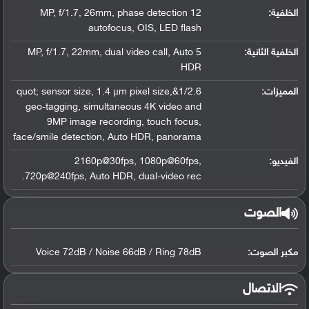
الخلفية:
12 MP, f/1.7, 26mm, phase detection
autofocus, OIS, LED flash
الخلفية الثانية:
5 MP, f/1.7, 22mm, dual video call, Auto
HDR
المميزات:
1/2.6&quot; sensor size, 1.4 µm pixel size,
geo-tagging, simultaneous 4K video and
9MP image recording, touch focus,
face/smile detection, Auto HDR, panorama
الفيديو:
2160p@30fps, 1080p@60fps,
720p@240fps, Auto HDR, dual-video rec.
الصوت
مكبر الصوت:
Voice 72dB / Noise 66dB / Ring 78dB
الاتصال