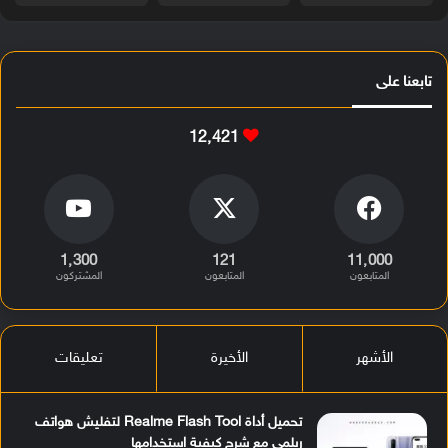
تابعنا على
12٬421
1٬300
121
11٬000
المتابعون
المتابعون
المشتركون
الأشهر
الأخيرة
تعليقات
تحميل أداة Realme Flash Tool لتفليش هواتف
ريلمي مع شرح كيفية استخدامها