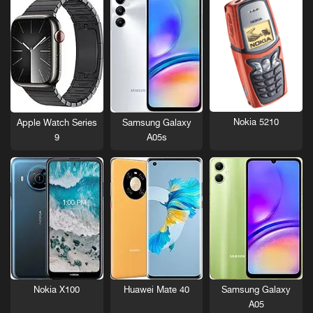
Nokia 5210
Apple Watch Series
Samsung Galaxy
9
A05s
Nokia X100
Huawei Mate 40
Samsung Galaxy
A05