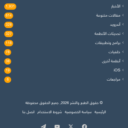
الأخبار
1٬931
مقالات متنوعة
614
أندرويد
328
تحديثات الأنظمة
327
برامج وتطبيقات
118
خلفيات
78
أنظمة أخرى
38
iOS
19
مراجعات
6
© حقوق الطبع والنشر 2026, جميع الحقوق محفوظة
الرئيسية
سياسة الخصوصية
شروط الاستخدام
اتصل بنا
‫X
فيسبوك
‫YouTube
تيلقرام