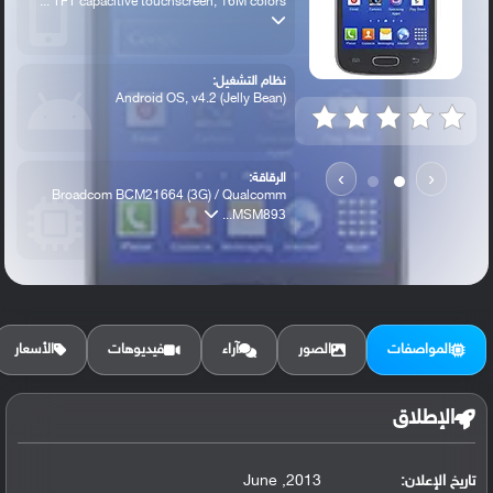
TFT capacitive touchscreen, 16M colors ...
نظام التشغيل:
Android OS, v4.2 (Jelly Bean)
›
‹
الرقاقة:
Broadcom BCM21664 (3G) / Qualcomm
MSM893...
الرام / التخزين:
4 GB (3G) / 8 GB (LTE), 1 GB RAM
المواصفات
الصور
آراء
فيديوهات
الأسعار
الكاميرا الأساسية:
5 MP, f/2.6, autofocus, LED flash,
الإطلاق
تاريخ الإعلان:
2013, June