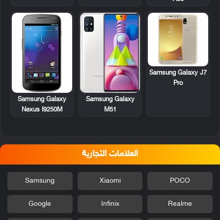
Samsung Galaxy J7
Pro
Samsung Galaxy
Samsung Galaxy
Nexus I9250M
M51
العلامات التجارية
Samsung
Xiaomi
POCO
Google
Infinix
Realme