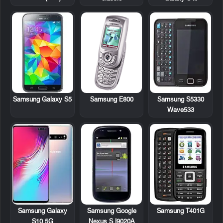
Samsung E800
Samsung S5330
Samsung Galaxy S5
Wave533
Samsung Google
Samsung T401G
Samsung Galaxy
Nexus S I9020A
S10 5G