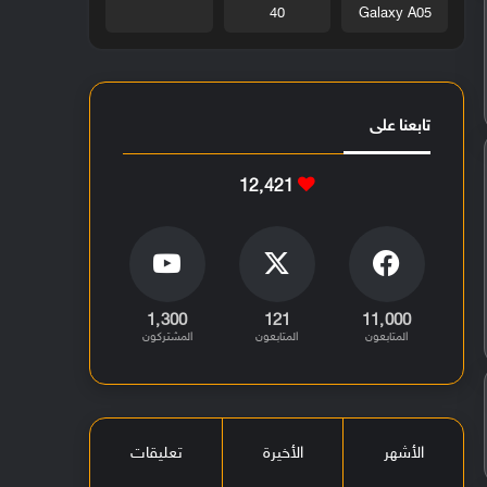
40
Galaxy A05
تابعنا على
12٬421
1٬300
121
11٬000
المتابعون
المتابعون
المشتركون
الأشهر
الأخيرة
تعليقات