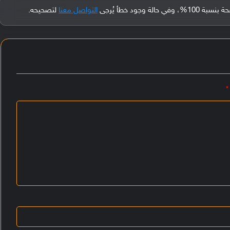
جود خطأ يُرجى
التواصل معنا
لتصحيحه.
*