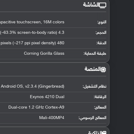
الشاشة
النوع:
acitive touchscreen, 16M colors
الحجم:
4.3 inches (~63.3% screen-to-body ratio)
الدقة:
480 x 800 pixels (~217 ppi pixel density)
طبقة الحماية:
Corning Gorilla Glass
المنصة
نظام التشغيل
:
Android OS, v2.3.4 (Gingerbread)
الرقاقة
:
Exynos 4210 Dual
المعالج
:
Dual-core 1.2 GHz Cortex-A9
المعالج الرسومي
:
Mali-400MP4
الذاكرة