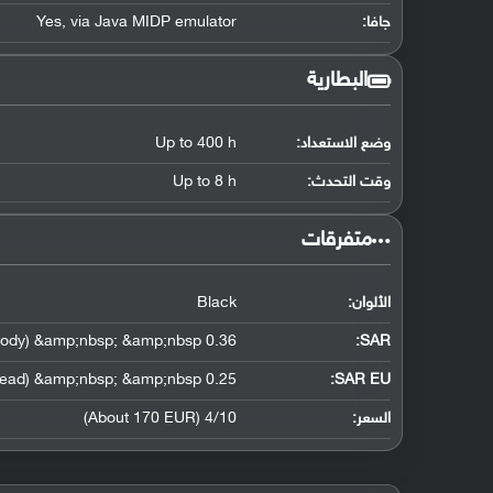
جافا:
Yes, via Java MIDP emulator
البطارية
وضع الاستعداد:
Up to 400 h
وقت التحدث:
Up to 8 h
‏متفرقات‏
الألوان:
Black
0.36 W/kg (head) &amp;nbsp; &amp;nbsp; 0.90 W/kg (body) &amp;nbsp; &amp;nbsp;
:
SAR
0.25 W/kg (head) &amp;nbsp; &amp;nbsp;
SAR EU:
السعر:
4/10 (About 170 EUR)