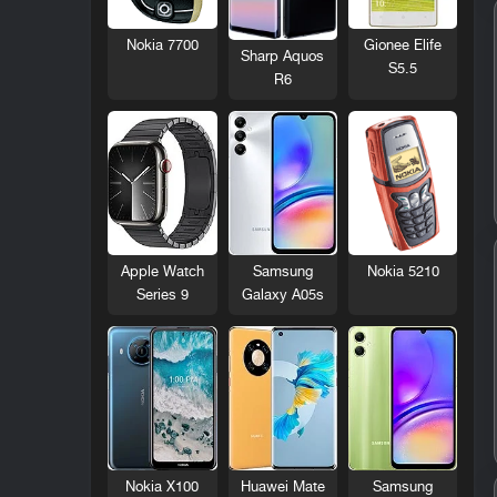
Nokia 7700
Gionee Elife
Sharp Aquos
S5.5
R6
Nokia 5210
Apple Watch
Samsung
Series 9
Galaxy A05s
Nokia X100
Huawei Mate
Samsung