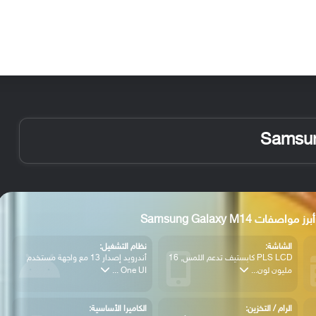
الأخبار
مقالات
الأجهزة
الأنظمة والتطبيقات
أبرز مواصفات Samsung Galaxy M14
الشاشة:
نظام التشغيل:
PLS LCD كابستيف تدعم اللمس, 16
أندرويد إصدار 13 مع واجهة مستخدم
مليون لون...
One UI ...
الرام / التخزين:
الكاميرا الأساسية: