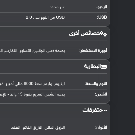
الراديو:
غير محدد
USB
:
USB من النوع سي 2.0
خصائص أخرى
أجهزة الاستشعار:
بصمة (على الجانب), التسارع, التقارب, ال
البطارية
النوع والسعة:
ليثيوم بوليمر سعة 6000 مللي أمبير, غير قابلة للإزالة
الشحن:
يدعم الشحن السريع بقوة 15 واط - للإصدار العالمي / يدعم الشحن السريع بقوة 25 واط - للإصدار الهندي
‏متفرقات‏
الألوان:
الأزرق الداكن, الأزرق الفاتح, الفضي