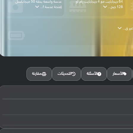
64 جيجابايت مع 4 جيجابايت رام أو
عدسة واسعة بدقة 50 ميجابكسل
128 جيج...
(فتحة عدسة f...
مقارنة
الأسعار
الأسئلة
التحديثات