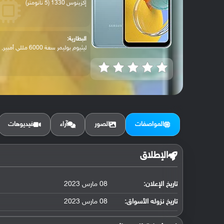
إكزينوس 1330 (5 نانومتر)
البطارية:
ليثيوم بوليمر سعة 6000 مللي أمبير, غير ق...
المواصفات
الصور
آراء
فيديوهات
الإطلاق
تاريخ الإعلان:
08 مارس 2023
تاريخ نزوله الأسواق:
08 مارس 2023