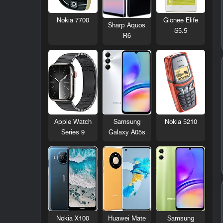
Nokia 7700
Gionee Elife
Sharp Aquos
S5.5
R6
Nokia 5210
Apple Watch
Samsung
Series 9
Galaxy A05s
Nokia X100
Huawei Mate
Samsung