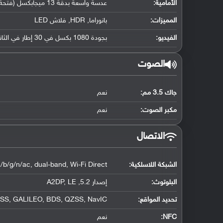
الأمامية:
عدسة واسعة بدقة 13 ميجابكسل (فتحة عدسة f/2.0)
المميزات:
بانوراما, HDR, فلاش LED
الفيديو:
بجودة 1080 بكسل في 30 إطار في الثانية
الصوت
جاك 3.5 مم:
نعم
مكبر الصوت:
نعم
الاتصال
الشبكة اللاسلكية:
/b/g/n/ac, dual-band, Wi-Fi Direct
البلوتوث
:
إصدار 5.2, A2DP, LE
تحديد المواقع
:
S, GALILEO, BDS, QZSS, NavIC
NFC
:
نعم