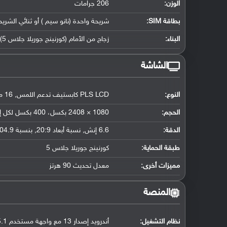
الوزن:
206 جرامات
بطاقة SIM:
شريحة واحدة (نانو سيم ) أو ثنائي الشريح
البناء:
زجاج من الأمام (كورنينج جوريلا جلاس 5) وإطار الهاتف وظهره من البلاستيك
الشاشة
النوع:
PLS LCD كابستيف تدعم اللمس, 16 مليون لون
الحجم:
1080 × 2408 بكسل، 400 بكسل لكل إنش
الدقة:
6.6 إنش, نسبة أبعاد 20:9, بنسبة 104.9 سم2 (حوالي 81.5 ٪ نسبة إستحواذ الشاشة)
طبقة الحماية:
كورنينج جوريلا جلاس 5
مميزات أخرى:
معدل تحديث 90 هرتز
المنصة
نظام التشغيل
:
أندرويد إصدار 13 مع واجهة مستخدم One UI Core 5.1