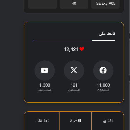
40
Galaxy A05
تابعنا على
12٬421
1٬300
121
11٬000
المتابعون
المتابعون
المشتركون
الأشهر
الأخيرة
تعليقات