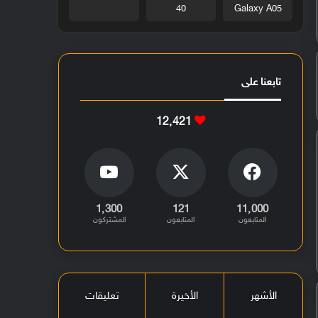
40
Galaxy A05
تابعنا على
12٬421
1٬300
121
11٬000
المتابعون
المتابعون
المشتركون
الأشهر
الأخيرة
تعليقات