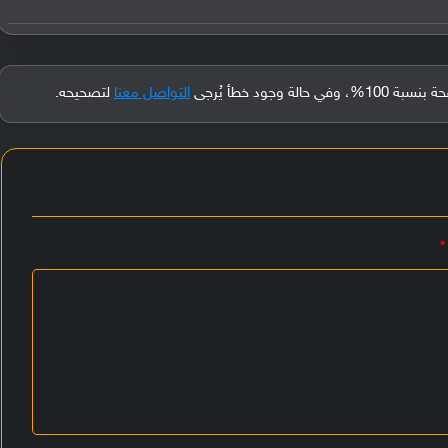
جود خطأ يُرجى
التواصل معنا
لتصحيحه.
*