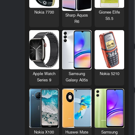
Nokia 7700
Gionee Elife
Sharp Aquos
S5.5
R6
Nokia 5210
Apple Watch
Samsung
Series 9
Galaxy A05s
Nokia X100
Huawei Mate
Samsung