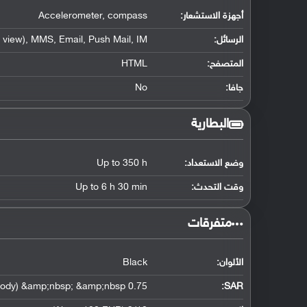
أجهزة الاستشعار:
Accelerometer, compass
الرسائل:
view), MMS, Email, Push Mail, IM
المتصفح:
HTML
جافا:
No
البطارية
وضع الاستعداد:
Up to 350 h
وقت التحدث:
Up to 6 h 30 min
‏متفرقات‏
الألوان:
Black
0.75 W/kg (head) &amp;nbsp; &amp;nbsp; 0.75 W/kg (body) &amp;nbsp; &amp;nbsp;
:
SAR