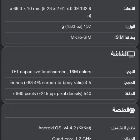
الأبعاد:
132.9 x 66.3 x 10 mm (5.23 x 2.61 x 0.39
in)
الوزن:
137 g (4.83 oz)
بطاقة SIM:
Micro-SIM
الشاشة
النوع:
TFT capacitive touchscreen, 16M colors
الحجم:
4.5 inches (~63.4% screen-to-body ratio)
الدقة:
540 x 960 pixels (~245 ppi pixel density)
المنصة
نظام التشغيل
:
Android OS, v4.4.2 (KitKat)
المعالج
:
Quad-core 1.2 GHz