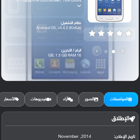
TFT capacitive touchscreen, 16M colors ...
نظام التشغيل:
Android OS, v4.4.2 (KitKat)
›
‹
الرام / التخزين:
16 GB, 1.5 GB RAM
الكاميرا الأساسية:
5 MP, autofocus, LED flash
المواصفات
الصور
آراء
فيديوهات
الأسعار
الإطلاق
تاريخ الإعلان:
2014, November