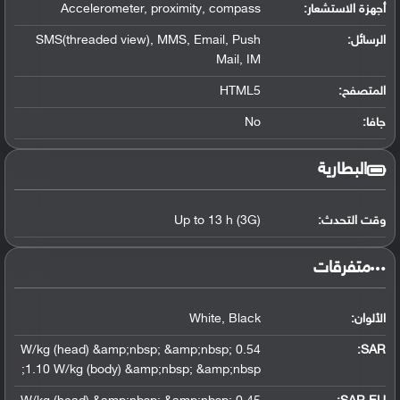
أجهزة الاستشعار:
Accelerometer, proximity, compass
الرسائل:
SMS(threaded view), MMS, Email, Push
Mail, IM
المتصفح:
HTML5
جافا:
No
البطارية
وقت التحدث:
Up to 13 h (3G)
‏متفرقات‏
الألوان:
White, Black
0.54 W/kg (head) &amp;nbsp; &amp;nbsp;
:
SAR
1.10 W/kg (body) &amp;nbsp; &amp;nbsp;