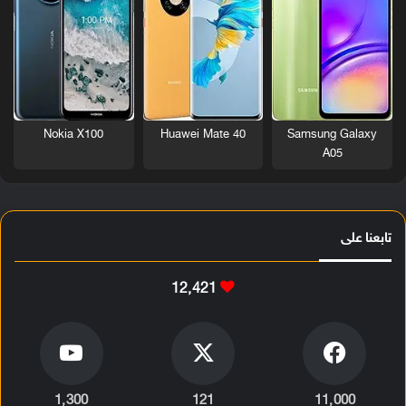
Nokia X100
Huawei Mate 40
Samsung Galaxy
A05
تابعنا على
12٬421
1٬300
121
11٬000