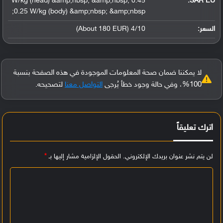
0.45 W/kg (head) &amp;nbsp; &amp;nbsp;
SAR EU:
0.25 W/kg (body) &amp;nbsp; &amp;nbsp;
السعر:
4/10 (About 180 EUR)
لا يمكننا ضمان صحة المعلومات الموجودة في هذه الصفحة بنسبة
100%، وفي حالة وجود خطأ يُرجى
التواصل معنا
لتصحيحه.
اترك تعليقاً
لن يتم نشر عنوان بريدك الإلكتروني.
الحقول الإلزامية مشار إليها بـ
*
ا
ل
ت
ع