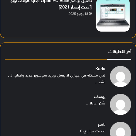
تحميل برنامج Oppo PC Suite لإدارة هواتف أوبو
[أحدث إصدار 2021]
18 يوليو 2025
أخر التعليقات
Karla
لدي مشكله في جهازي لا يعمل ويريد سوفتوير جديد واحتاج الى
تشغ...
يوسف
شكرا جزيلا...
ناصر
تحديث هواوي 8...