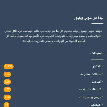
نبذة عن موبي ريفيوز
موقع موبي ريفيوز يهتم بتقديم كل ما هو جديد في عالم الهواتف من خلال عرض
لمواصفات وأسعار ومراجعات الهواتف الجديدة في الأسواق كما نقوم برصد كل
الأخبار التقنية عن الهواتف وبعض الشروحات الهامة.
تصنيفات
الأخبار
1٬931
مقالات متنوعة
614
أندرويد
328
تحديثات الأنظمة
327
برامج وتطبيقات
118
خلفيات
78