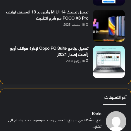
تحميل تحديث MIUI 14 وأندرويد 13 المستقر لهاتف
POCO X3 Pro مع شرح التثبيت
18 سبتمبر 2025
تحميل برنامج Oppo PC Suite لإدارة هواتف أوبو
[أحدث إصدار 2021]
18 يوليو 2025
أخر التعليقات
Karla
لدي مشكله في جهازي لا يعمل ويريد سوفتوير جديد واحتاج الى
تشغ...