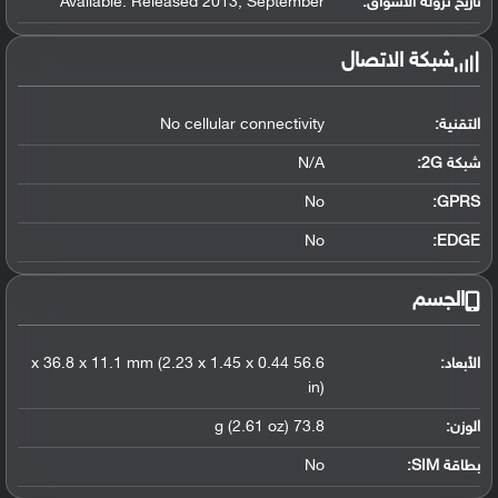
تاريخ نزوله الأسواق:
Available. Released 2013, September
شبكة الاتصال
التقنية:
No cellular connectivity
شبكة 2G:
N/A
No
GPRS:
No
EDGE:
الجسم
الأبعاد:
56.6 x 36.8 x 11.1 mm (2.23 x 1.45 x 0.44
in)
الوزن:
73.8 g (2.61 oz)
بطاقة SIM:
No