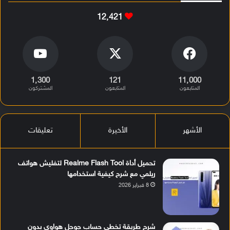
12٬421
1٬300
121
11٬000
المتابعون
المتابعون
المشتركون
الأشهر
الأخيرة
تعليقات
تحميل أداة Realme Flash Tool لتفليش هواتف
ريلمي مع شرح كيفية استخدامها
8 فبراير 2026
شرح طريقة تخطي حساب جوجل هواوي بدون