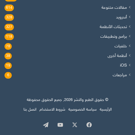
مقالات متنوعة
614
أندرويد
328
تحديثات الأنظمة
327
برامج وتطبيقات
118
خلفيات
78
أنظمة أخرى
38
iOS
19
مراجعات
6
© حقوق الطبع والنشر 2026, جميع الحقوق محفوظة
الرئيسية
سياسة الخصوصية
شروط الاستخدام
اتصل بنا
‫X
فيسبوك
‫YouTube
تيلقرام