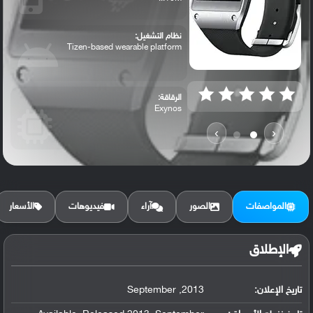
نظام التشغيل:
Tizen-based wearable platform
الرقاقة:
Exynos
›
‹
الرام / التخزين:
4 GB, 512 MB RAM
المواصفات
الصور
آراء
فيديوهات
الأسعار
الكاميرا الأساسية:
1.9 MP, autofocus
الإطلاق
تاريخ الإعلان:
2013, September