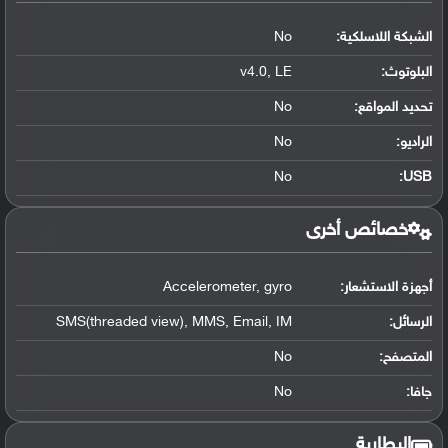
الشبكة اللاسلكية:
No
البلوتوث
:
v4.0, LE
تحديد المواقع
:
No
الراديو:
No
No
:
USB
خصائص أخرى
أجهزة الاستشعار:
Accelerometer, gyro
الرسائل:
SMS(threaded view), MMS, Email, IM
المتصفح:
No
جافا:
No
البطارية