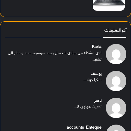
أخر التعليقات
Karla
لدي مشكله في جهازي لا يعمل ويريد سوفتوير جديد واحتاج الى
تشغ...
يوسف
شكرا جزيلا...
ناصر
تحديث هواوي 8...
accounts_Enteque