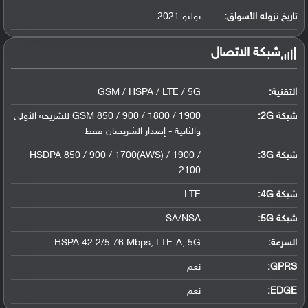
ليثيوم بوليمر سعة 5000 مللي أمبير, غير ق...
تاريخ نزوله الأسواق:
يوليو 2021
شبكة الاتصال
التقنية:
GSM / HSPA / LTE / 5G
شبكة 2G:
GSM 850 / 900 / 1800 / 1900 للشريحة الأولى
والثانية - إصدار الشريحتان فقط
شبكة 3G
:
HSDPA 850 / 900 / 1700(AWS) / 1900 /
2100
شبكة 4G
:
LTE
شبكة 5G
:
SA/NSA
السرعة:
HSPA 42.2/5.76 Mbps, LTE-A, 5G
GPRS:
نعم
EDGE:
نعم