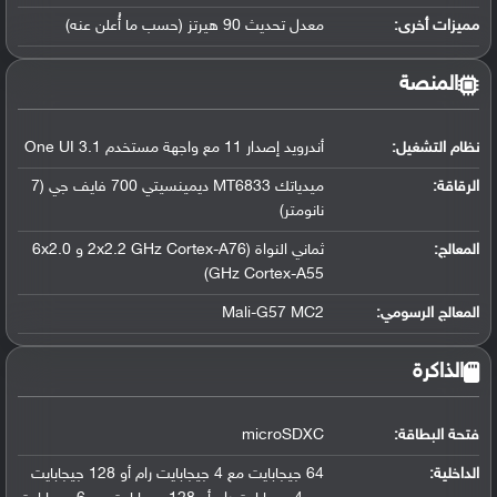
مميزات أخرى:
معدل تحديث 90 هيرتز (حسب ما أُعلن عنه)
المنصة
نظام التشغيل
:
أندرويد إصدار 11 مع واجهة مستخدم One UI 3.1
الرقاقة
:
ميدياتك MT6833 ديمينسيتي 700 فايف جي (7
نانومتر)
المعالج
:
ثماني النواة (2x2.2 GHz Cortex-A76 و 6x2.0
GHz Cortex-A55)
المعالج الرسومي
:
Mali-G57 MC2
الذاكرة
فتحة البطاقة:
microSDXC
الداخلية:
64 جيجابايت مع 4 جيجابايت رام أو 128 جيجابايت