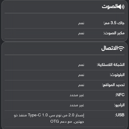
الصوت
جاك 3.5 مم:
نعم
مكبر الصوت:
نعم
الاتصال
الشبكة اللاسلكية:
نعم
البلوتوث
:
نعم
تحديد المواقع
:
نعم
NFC
:
غير محدد
الراديو:
غير محدد
USB
:
إصدار 2.0 من نوع سي Type-C 1.0 منفذ ذو
جهتين, مع دعم OTG