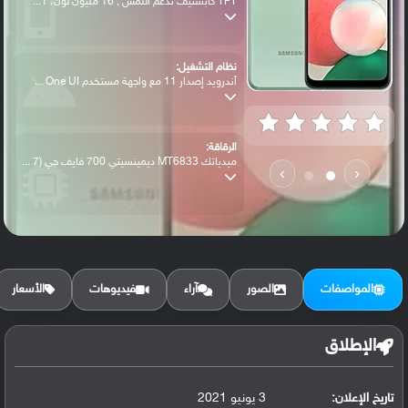
TFT كابستيف تدعم اللمس , 16 مليون لون، 1...
نظام التشغيل:
أندرويد إصدار 11 مع واجهة مستخدم One UI ...
الرقاقة:
ميدياتك MT6833 ديمينسيتي 700 فايف جي (7 ...
›
‹
الرام / التخزين:
64 جيجابايت مع 4 جيجابايت رام أو 128 جيج...
المواصفات
الصور
آراء
فيديوهات
الأسعار
الكاميرا الأساسية:
عدسة واسعة بدقة 48 ميجابكسل ( فتحة عدسة ...
الإطلاق
تاريخ الإعلان:
3 يونيو 2021
البطارية: