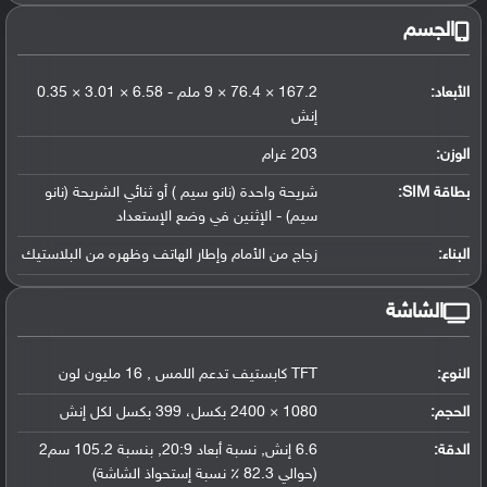
الجسم
الأبعاد:
167.2 × 76.4 × 9 ملم - 6.58 × 3.01 × 0.35
إنش
الوزن:
203 غرام
بطاقة SIM:
شريحة واحدة (نانو سيم ) أو ثنائي الشريحة (نانو
سيم) - الإثنين في وضع الإستعداد
البناء:
زجاج من الأمام وإطار الهاتف وظهره من البلاستيك
الشاشة
النوع:
TFT كابستيف تدعم اللمس , 16 مليون لون
الحجم:
1080 × 2400 بكسل، 399 بكسل لكل إنش
الدقة:
6.6 إنش, نسبة أبعاد 20:9, بنسبة 105.2 سم2
(حوالي 82.3 ٪ نسبة إستحواذ الشاشة)