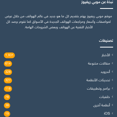
نبذة عن موبي ريفيوز
موقع موبي ريفيوز يهتم بتقديم كل ما هو جديد في عالم الهواتف من خلال عرض
لمواصفات وأسعار ومراجعات الهواتف الجديدة في الأسواق كما نقوم برصد كل
الأخبار التقنية عن الهواتف وبعض الشروحات الهامة.
تصنيفات
الأخبار
1٬931
مقالات متنوعة
614
أندرويد
328
تحديثات الأنظمة
327
برامج وتطبيقات
118
خلفيات
78
أنظمة أخرى
38
iOS
19