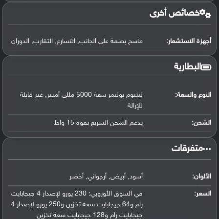
خصائص أخرى
أجهزة الاستشعار:
ماسح بصمة على الجانب, التسارع, التقارب, الدوران
البطارية
النوع والسعة:
ليثيوم بوليمر سعة 5000 مللي أمبير, غير قابلة
للإزالة
الشحن:
يدعم الشحن السريع بقوة 15 واط
‏متفرقات‏
الألوان:
أسود, أبيض, أرجواني, أخضر
السعر:
في السوق الأوروبي: 230 يورو لإصدار 4 جيجابايت
رام و64 جيجابايت سعة تخزين و250 يورو لإصدار 4
جيجابايت رام و128 جيجابايت سعة تخزين