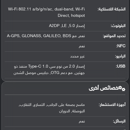
الشبكة اللاسلكية:
Wi-Fi 802.11 a/b/g/n/ac, dual-band, Wi-Fi
Direct, hotspot
البلوتوث
:
إصدار 5.0, A2DP ,LE
تحديد المواقع
:
نعم, مع A-GPS, GLONASS, GALILEO, BDS
NFC
:
نعم
الراديو:
غير محدد
USB
:
إصدار 2.0 من نوع سي Type-C 1.0 منفذ ذو
جهتين, مع دعم OTG, دبابيس موصل الشحن
خصائص أخرى
أجهزة الاستشعار:
ماسح بصمة على الجانب, التسارع, التقارب,
البوصلة, الدوران
الرسائل:
نعم