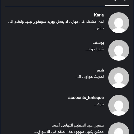
Karla
لدي مشكله في جهازي لا يعمل ويريد سوفتوير جديد واحتاج الى
تشغ...
يوسف
شكرا جزيلا...
ناصر
تحديث هواوي 8...
accounts_Enteque
ههه...
حسين عبد العظيم التهامى أحمد
ممكن يكون موجود هذا المنتج في الأسواق...