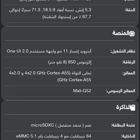
الدقة:
5.3 إنش, نسبة أبعاد 18.5:9, 71.3 سم2 (حوالي
67.7 ٪ من إستحواذ الشاشة)
المنصة
نظام التشغيل
:
أندرويد إصدار 11 مع واجهة مستخدم One UI 2.0
الرقاقة
:
إكزينوس 850 (8 نانو متر)
المعالج
:
ثماني النواة (4x2.0 GHz Cortex-A55 و 4x2.0
GHz Cortex-A55)
المعالج الرسومي
:
Mali-G52
الذاكرة
فتحة البطاقة:
نعم ( منفذ منفصل ) microSDXC
الداخلية:
64 جيجابايت مع 4 جيجابايت رام eMMC 5.1