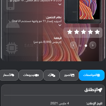
IPS LCD كابستيف تدعم اللمس , 16 مليون لو...
نظام التشغيل:
أندرويد إصدار 11 مع واجهة مستخدم One UI ...
الرقاقة:
إكزينوس 850 (8 نانو متر)
›
‹
الرام / التخزين:
64 جيجابايت مع 4 جيجابايت رام eMMC 5.1
المواصفات
الصور
آراء
فيديوهات
الأسعار
الكاميرا الأساسية:
عدسة واسعة بدقة 16 ميجابكسل ( فتحة عدسة ...
الإطلاق
تاريخ الإعلان:
4 مارس 2021
البطارية: