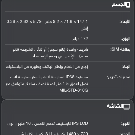
الجسم
الأبعاد:
147.1 × 71.6 × 9.2 ملم - 5.79 × 2.82 × 0.36
إنش
الوزن:
172 غرام
بطاقة SIM:
شريحة واحدة (نانو سيم ) أو ثنائي الشريحة (نانو
سيم) - الإثنين في وضع الإستعداد
البناء:
زجاج من الأمام وإطار الهاتف وظهره من البلاستيك
مميزات أخرى:
معمارية IP68 لمقاومة الماء والغبار مقاومة الماء
تصل لعمق 1.5 متر لمدة نصف ساعة, متوافق مع
MIL-STD-810G
الشاشة
النوع:
IPS LCD كابستيف تدعم اللمس , 16 مليون لون
الحجم:
720 × 1480 بكسل، 311 بكسل لكل إنش