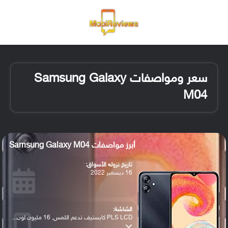
القائمة
تسجيل ا
الو
سعر ومواصفات Samsung Galaxy
M04
أبرز مواصفات Samsung Galaxy M04
تاريخ نزوله الأسواق:
16 ديسمبر 2022
الشاشة:
PLS LCD كابستيف تدعم اللمس, 16 مليون لون...