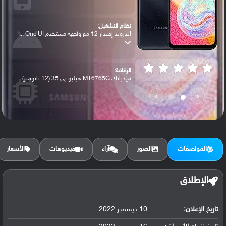
نظام التشغيل:
أندرويد إصدار 12 مع واجهة مستخدم One UI ...
الرقاقة:
ميدياتك MT6765G هيليو بي 35 (12 نانومتر)
›
‹
الرام / التخزين:
64 جيجابايت مع 4 جيجابايت رام أو 128 جيج...
المواصفات
الصور
آراء
فيديوهات
الأسعار
الكاميرا الأساسية:
عدسة واسعة بدقة 13 ميجابكسل (فتحة عدسة f...
الإطلاق
تاريخ الإعلان:
10 ديسمبر 2022
البطارية:
ليثيوم بوليمر سعة 5000 مللي أمبير, غير ق...