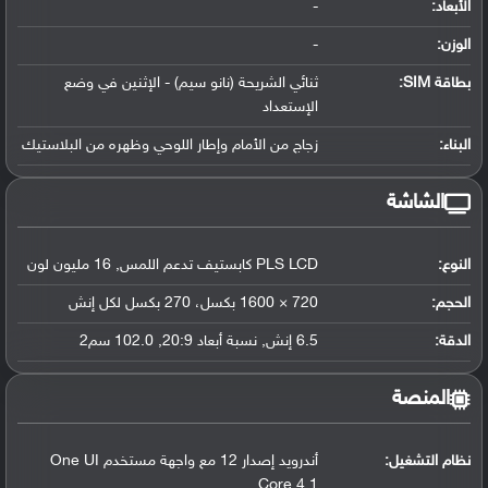
الأبعاد:
-
الوزن:
-
بطاقة SIM:
ثنائي الشريحة (نانو سيم) - الإثنين في وضع
الإستعداد
البناء:
زجاج من الأمام وإطار اللوحي وظهره من البلاستيك
الشاشة
النوع:
PLS LCD كابستيف تدعم اللمس, 16 مليون لون
الحجم:
720 × 1600 بكسل، 270 بكسل لكل إنش
الدقة:
6.5 إنش, نسبة أبعاد 20:9, 102.0 سم2
المنصة
نظام التشغيل
:
أندرويد إصدار 12 مع واجهة مستخدم One UI
Core 4.1