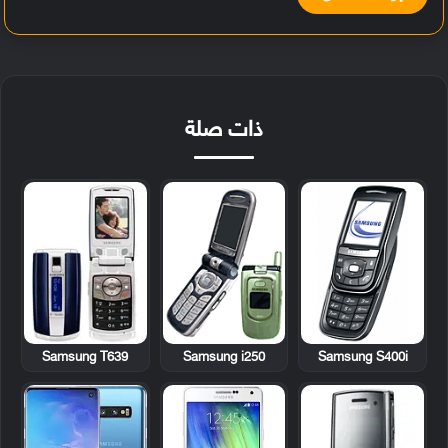
ذات صلة
Samsung T639
Samsung i250
Samsung S400i