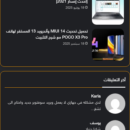
[أحدث إصدار 2021]
18 يوليو 2025
تحميل تحديث MIUI 14 وأندرويد 13 المستقر لهاتف
POCO X3 Pro مع شرح التثبيت
18 سبتمبر 2025
أخر التعليقات
Karla
لدي مشكله في جهازي لا يعمل ويريد سوفتوير جديد واحتاج الى
تشغ...
يوسف
شكرا جزيلا...