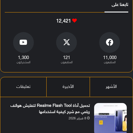
تابعنا على
12٬421
1٬300
121
11٬000
المتابعون
المتابعون
المشتركون
الأشهر
الأخيرة
تعليقات
تحميل أداة Realme Flash Tool لتفليش هواتف
ريلمي مع شرح كيفية استخدامها
8 فبراير 2026