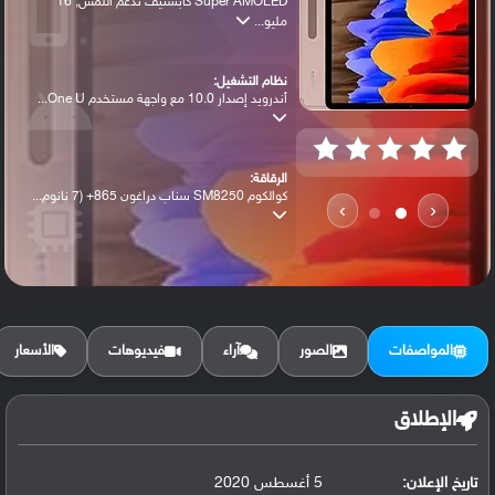
Super AMOLED كابستيف تدعم اللمس, 16
مليو...
نظام التشغيل:
أندرويد إصدار 10.0 مع واجهة مستخدم One U...
الرقاقة:
كوالكوم SM8250 سناب دراغون 865+ (7 نانوم...
›
‹
الرام / التخزين:
128 جيجابايت مع 6 جيجابايت رام أو 256 جي...
المواصفات
الصور
آراء
فيديوهات
الأسعار
الكاميرا الأساسية:
عدسة واسعة بدقة 13 ميجابكسل ( فتحة عدسة ...
الإطلاق
تاريخ الإعلان:
5 أغسطس 2020
البطارية: