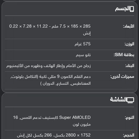
الجسم
الأبعاد:
285 × 185 × 7.5 ملم - 11.22 × 7.28 × 0.22
إنش
الوزن:
575 غرام
بطاقة SIM:
نانو سيم
البناء:
زجاج من الأمام وإطار الهاتف وظهره من الأليمنيوم
مميزات أخرى:
دعم القلم الكمون 9 مللي ثانية (التكامل بلوتوث,
المغناطيس, التسارع, الدوران )
الشاشة
النوع:
Super AMOLED كابستيف تدعم اللمس, 16
مليون لون
الحجم:
1752 × 2800 بكسل، 266 بكسل لكل إنش