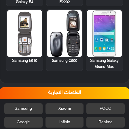
E2202
Galaxy S4
Samsung E610
Samsung C500
Samsung Galaxy
Grand Max
العلامات التجارية
Samsung
Xiaomi
POCO
Google
Infinix
Realme