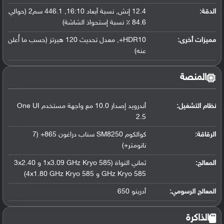
الدقة:
12.4 إنش, نسبة أبعاد 16:10, 446.1 سم2 (حوالي
84.6 ٪ نسبة إستحواذ الشاشة)
مميزات أخرى:
HDR10+, معدل تحديث 120 هيرتز (حسب ما أُعلن
عنه)
المنصة
نظام التشغيل
:
أندرويد إصدار 10.0 مع واجهة مستخدم One UI
2.5
الرقاقة
:
كوالكوم SM8250 سناب دراغون 865+ (7
نانومتر+)
المعالج
:
ثماني النواة (1x3.09 GHz Kryo 585 و 3x2.40
GHz Kryo 585 و 4x1.80 GHz Kryo 585)
المعالج الرسومي
:
أدرينو 650
الذاكرة