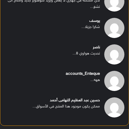
لدي مشكله في جهازي لا يعمل ويريد سوفتوير جديد واحتاج الى
تشغ...
يوسف
شكرا جزيلا...
ناصر
تحديث هواوي 8...
accounts_Enteque
ههه...
حسين عبد العظيم التهامى أحمد
ممكن يكون موجود هذا المنتج في الأسواق...