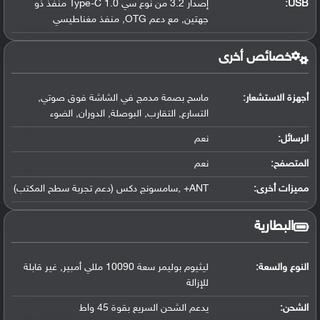
USB
:
إصدار 3.2 من نوع سي Type-C 1.0 منفذ ذو
جهتين, مع دعم OTG, منفذ مغناطيسي
خصائص أخرى
أجهزة الاستشعار:
ماسح بصمة مدمج في الشاشة فوق صوتي,
التسارع, التقارب, البوصلة, الدوران, الضوء
الرسائل:
نعم
المتصفح:
نعم
مميزات أخرى:
ANT+ ,سامسونج دكس (دعم تجربة سطح المكتب)
البطارية
النوع والسعة:
ليثيوم بوليمر سعة 10090 مللي أمبير, غير قابلة
للإزالة
الشحن:
يدعم الشحن السريع بقوة 45 واط