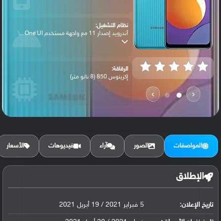
نظام التشغيل:
أندرويد إصدار 11 مع واجهة مستخدم One UI ...
الرقاقة:
إكزينوس 850 (8 نانو متر)
›
‹
الرام / التخزين:
32 جيجابايت مع 3 جيجابايت رام أو 64 جيجا...
المواصفات
الصور
آراء
فيديوهات
الأسعار
الكاميرا الأساسية:
عدسة واسعة بدقة 48 ميجابكسل ( فتحة عدسة ...
الإطلاق
تاريخ الإعلان:
5 فبراير 2021 / 19 أبريل 2021
البطارية:
ليثيوم بوليمر سعة 6000 مللي أمبير, غير ق...