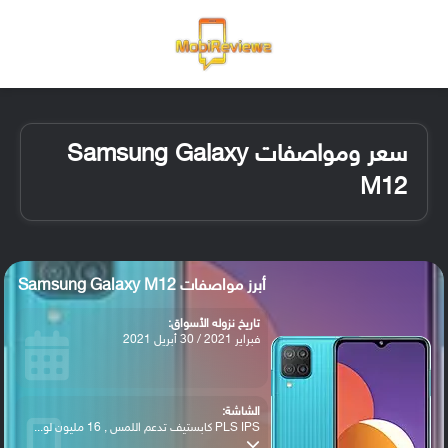
القائمة
تسجيل ا
الو
سعر ومواصفات Samsung Galaxy
M12
أبرز مواصفات Samsung Galaxy M12
تاريخ نزوله الأسواق:
فبراير 2021 / 30 أبريل 2021
الشاشة:
PLS IPS كابستيف تدعم اللمس , 16 مليون لو...