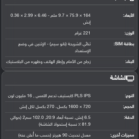
الأبعاد:
164 × 75.9 × 9.7 ملم - 6.46 × 2.99 × 0.36
إنش
الوزن:
221 غرام
بطاقة SIM:
ثنائي الشريحة (نانو سيم) - الإثنين في وضع
الإستعداد
البناء:
زجاج من الأمام وإطار الهاتف وظهره من البلاستيك
الشاشة
النوع:
PLS IPS كابستيف تدعم اللمس , 16 مليون لون
الحجم:
720 × 1600 بكسل، 270 بكسل لكل إنش
الدقة:
6.5 إنش, نسبة أبعاد 20:9, 102.0 سم2 (حوالي
81.9 ٪ نسبة إستحواذ الشاشة)
مميزات أخرى:
معدل تحديث 90 هيرتز (حسب ما أُعلن عنه)