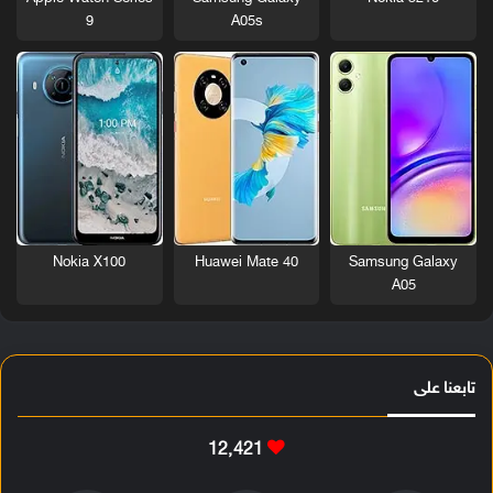
9
A05s
Nokia X100
Huawei Mate 40
Samsung Galaxy
A05
تابعنا على
12٬421