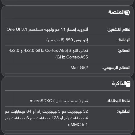
المنصة
نظام التشغيل
:
أندرويد إصدار 11 مع واجهة مستخدم One UI 3.1
الرقاقة
:
إكزينوس 850 (8 نانو متر)
المعالج
:
ثماني النواة (4x2.0 GHz Cortex-A55 و 4x2.0
GHz Cortex-A55)
المعالج الرسومي
:
Mali-G52
الذاكرة
فتحة البطاقة:
نعم ( منفذ منفصل ) microSDXC
الداخلية:
32 جيجابايت مع 3 جيجابايت رام أو 64 جيجابايت مع
4 جيجابايت رام أو 128 جيجابايت مع 6 جيجابايت رام
eMMC 5.1