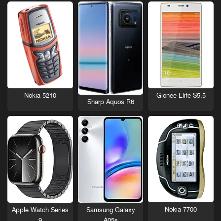
Nokia 5210
Gionee Elife S5.5
Sharp Aquos R6
Nokia 7700
Apple Watch Series
Samsung Galaxy
9
A05s