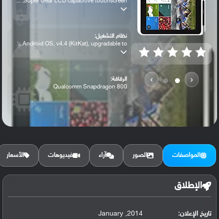
Super clear LCD capacitive touchscreen, ...
نظام التشغيل:
Android OS, v4.4 (KitKat), upgradable to...
›
‹
الرقاقة:
Qualcomm Snapdragon 800
الرام / التخزين:
32/64 GB, 3 GB RAM
المواصفات
الصور
آراء
فيديوهات
الأسعار
الكاميرا الأساسية:
8 MP, autofocus, LED flash
الإطلاق
تاريخ الإعلان:
2014, January