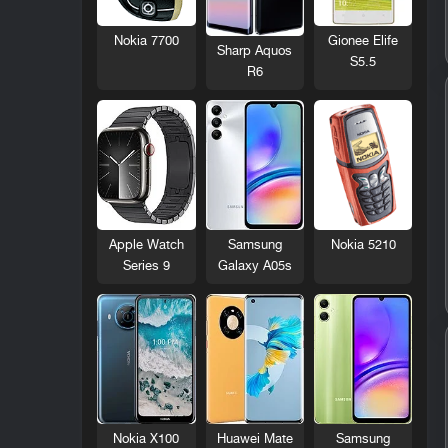
Nokia 7700
Gionee Elife
Sharp Aquos
S5.5
R6
Nokia 5210
Apple Watch
Samsung
Series 9
Galaxy A05s
Nokia X100
Huawei Mate
Samsung