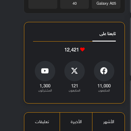
40
Galaxy A05
تابعنا على
12٬421
1٬300
121
11٬000
المتابعون
المتابعون
المشتركون
الأشهر
الأخيرة
تعليقات