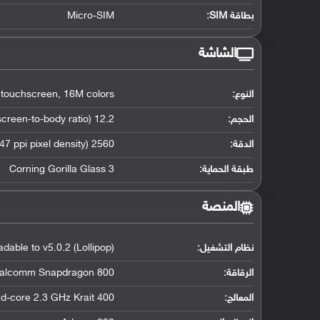
بطاقة SIM:
Micro-SIM
الشاشة
النوع:
16M colors
,
 touchscreen
الحجم:
12.2 inches (~71.6% screen-to-body ratio)
الدقة:
2560 x 1600 pixels (~247 ppi pixel density)
طبقة الحماية:
Corning Gorilla Glass 3
المنصة
نظام التشغيل
:
dable to v5.0.2 (Lollipop)
الرقاقة
:
alcomm Snapdragon 800
المعالج
:
d-core 2.3 GHz Krait 400