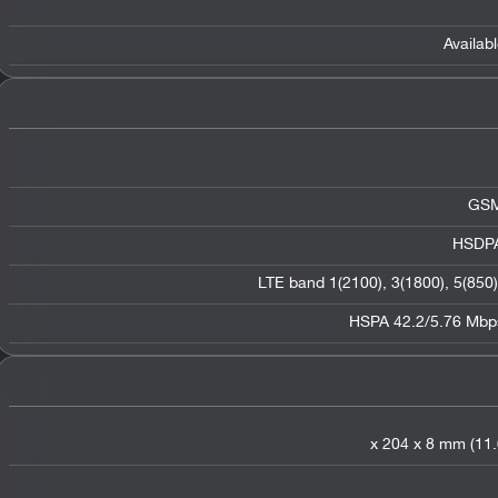
Availab
GSM
HSDPA
LTE band 1(2100)
,
3(1800)
,
5(850)
HSPA 42.2/5.76 Mbp