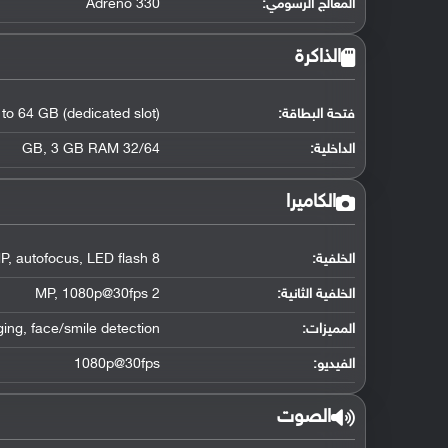
المعالج الرسومي
:
Adreno 330
الذاكرة
فتحة البطاقة:
 to 64 GB (dedicated slot)
الداخلية:
32/64 GB
3 GB RAM
,
الكاميرا
الخلفية:
8 MP
LED flash
,
autofocus
,
الخلفية الثانية:
2 MP
1080p@30fps
,
المميزات:
face/smile detection
,
ging
الفيديو:
1080p@30fps
الصوت