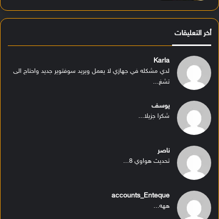
أخر التعليقات
Karla
لدي مشكله في جهازي لا يعمل ويريد سوفتوير جديد واحتاج الى
تشغ...
يوسف
شكرا جزيلا...
ناصر
تحديث هواوي 8...
accounts_Enteque
ههه...