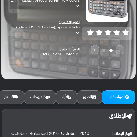
TFT capacitive touchscreen, 16M colors ...
نظام التشغيل:
Android OS, v2.1 (Eclair), upgradable to...
›
‹
الرام / التخزين:
512 MB, 512 MB RAM
الكاميرا الأساسية:
3.15 MP, LED flash
المواصفات
الصور
آراء
فيديوهات
الأسعار
الإطلاق
تاريخ الإعلان:
2010, October. Released 2010, October