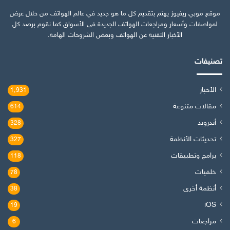
موقع موبي ريفيوز يهتم بتقديم كل ما هو جديد في عالم الهواتف من خلال عرض
لمواصفات وأسعار ومراجعات الهواتف الجديدة في الأسواق كما نقوم برصد كل
الأخبار التقنية عن الهواتف وبعض الشروحات الهامة.
تصنيفات
الأخبار
1٬931
مقالات متنوعة
614
أندرويد
328
تحديثات الأنظمة
327
برامج وتطبيقات
118
خلفيات
78
أنظمة أخرى
38
iOS
19
مراجعات
6