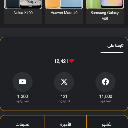
Nokia X100
Huawei Mate 40
Samsung Galaxy
A05
تابعنا على
12٬421
1٬300
121
11٬000
المتابعون
المتابعون
المشتركون
الأشهر
الأخيرة
تعليقات