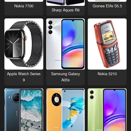
Nokia 7700
Gionee Elife S5.5
Sharp Aquos R6
Nokia 5210
Apple Watch Series
Samsung Galaxy
9
A05s