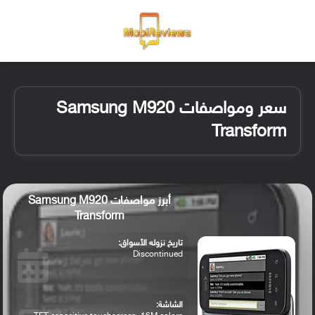
القائمة
تسجيل ا
الو
سعر ومواصفات Samsung M920
Transform
أبرز مواصفات Samsung M920
Transform
تاريخ نزوله الأسواق:
Discontinued
الشاشة: