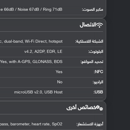
مكبر الصوت:
ce 66dB / Noise 67dB / Ring 71dB
الاتصال
الشبكة اللاسلكية:
, dual-band, Wi-Fi Direct, hotspot
البلوتوث
:
v4.2, A2DP, EDR, LE
تحديد المواقع
:
Yes, with A-GPS, GLONASS, BDS
Yes
:
NFC
الراديو:
No
microUSB v2.0, USB Host
:
USB
خصائص أخرى
أجهزة الاستشعار:
mpass, barometer, heart rate, SpO2