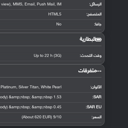
الرسائل:
view), MMS, Email, Push Mail, IM
المتصفح:
HTML5
جافا:
No
البطارية
وقت التحدث:
Up to 22 h (3G)
‏متفرقات‏
الألوان:
Platinum, Silver Titan, White Pearl
1.53 W/kg (head) &amp;nbsp; &amp;nbsp; 1.28 W/kg (body) &amp;nbsp; &amp;nbsp;
:
SAR
0.45 W/kg (head) &amp;nbsp; &amp;nbsp; 0.58 W/kg (body) &amp;nbsp; &amp;nbsp;
SAR EU:
السعر:
9/10 (About 620 EUR)