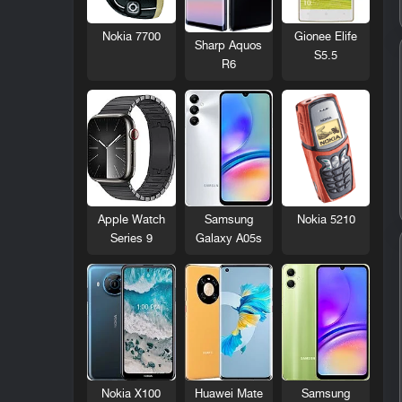
Nokia 7700
Gionee Elife
Sharp Aquos
S5.5
R6
Nokia 5210
Apple Watch
Samsung
Series 9
Galaxy A05s
Nokia X100
Huawei Mate
Samsung