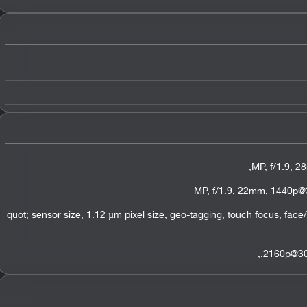
1/2.6&quot; sensor size, 1.12 µm pixel size, geo-tagging, touch focus, fa
2160p@30f