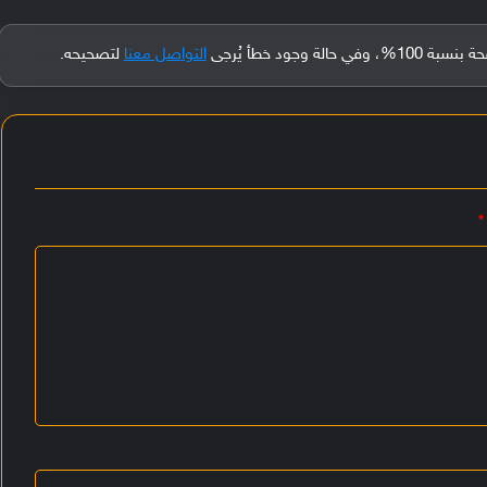
جود خطأ يُرجى
التواصل معنا
لتصحيحه.
*