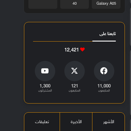
40
Galaxy A05
تابعنا على
12٬421
1٬300
121
11٬000
المتابعون
المتابعون
المشتركون
الأشهر
الأخيرة
تعليقات