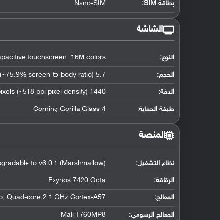
بطاقة SIM:
Nano-SIM
الشاشة
النوع:
acitive touchscreen, 16M colors
الحجم:
5.7 inches (~75.9% screen-to-body ratio)
الدقة:
1440 x 2560 pixels (~518 ppi pixel density)
طبقة الحماية:
Corning Gorilla Glass 4
المنصة
نظام التشغيل
:
upgradable to v6.0.1 (Marshmallow)
الرقاقة
:
Exynos 7420 Octa
المعالج
:
p; Quad-core 2.1 GHz Cortex-A57
المعالج الرسومي
:
Mali-T760MP8