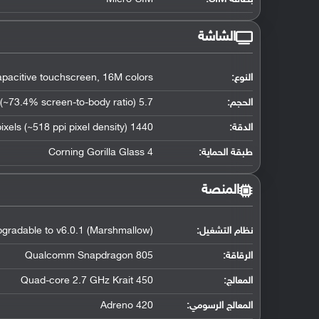
الشاشة
النوع:
acitive touchscreen, 16M colors
الحجم:
5.7 inches (~73.4% screen-to-body ratio)
الدقة:
1440 x 2560 pixels (~518 ppi pixel density)
طبقة الحماية:
Corning Gorilla Glass 4
المنصة
نظام التشغيل
:
upgradable to v6.0.1 (Marshmallow)
الرقاقة
:
Qualcomm Snapdragon 805
المعالج
:
Quad-core 2.7 GHz Krait 450
المعالج الرسومي
:
Adreno 420