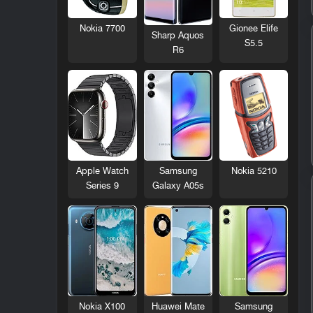
Nokia 7700
Gionee Elife
Sharp Aquos
S5.5
R6
Nokia 5210
Apple Watch
Samsung
Series 9
Galaxy A05s
Nokia X100
Huawei Mate
Samsung