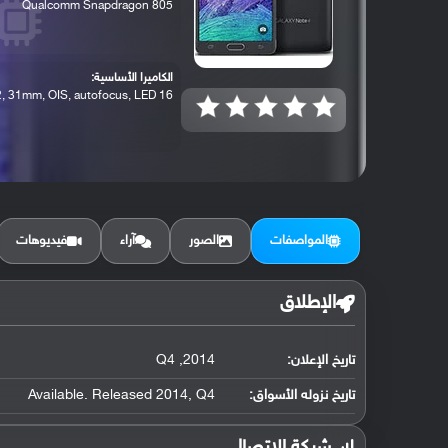
Qualcomm Snapdragon 805
الكاميرا الأساسية:
16 MP, f/2.2, 31mm, OIS, autofocus, LED ...
المواصفات
الصور
آراء
فيديوهات
الإطلاق
تاريخ الإعلان:
2014, Q4
تاريخ نزوله الأسواق:
Available. Released 2014, Q4