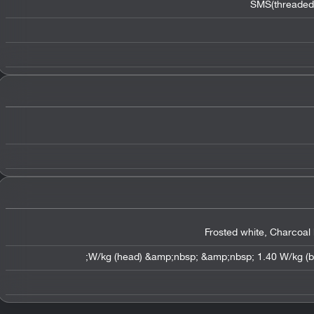
SMS(threaded 
Frosted white, Charcoal