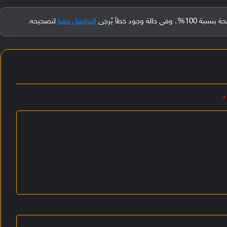
جود خطأ يُرجى
التواصل معنا
لتصحيحه.
*