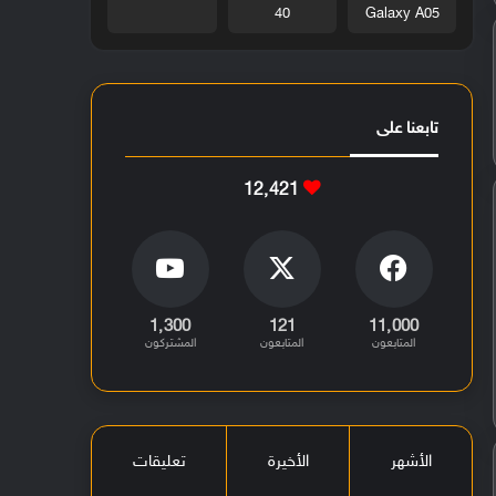
40
Galaxy A05
تابعنا على
12٬421
1٬300
121
11٬000
المتابعون
المتابعون
المشتركون
الأشهر
الأخيرة
تعليقات