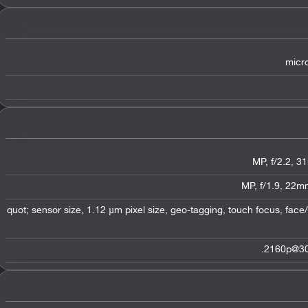
micro
1/2.6&quot; sensor size, 1.12 µm pixel size, geo-tagging, touch focus, fa
2160p@30f