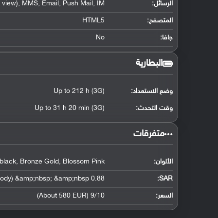
الرسائل:
view), MMS, Email, Push Mail, IM
المتصفح:
HTML5
جافا:
No
البطارية
وضع الاستعداد:
Up to 212 h (3G)
وقت التحدث:
Up to 31 h 20 min (3G)
‏متفرقات‏
الألوان:
 black, Bronze Gold, Blossom Pink
0.88 W/kg (head) &amp;nbsp; &amp;nbsp; 1.40 W/kg (body) &amp;nbsp; &amp;nbsp;
:
SAR
السعر:
9/10 (About 580 EUR)