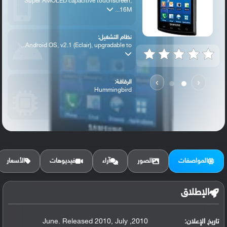
Super AMOLED capacitive touchscreen,
16M...
نظام التشغيل:
Android OS, v2.1 (Eclair), upgradable to...
›
‹
الرقاقة:
Hummingbird
الرام / التخزين:
16 GB, 512 MB RAM
المواصفات
الصور
آراء
فيديوهات
الأسعار
الكاميرا الأساسية:
5 MP, autofocus
الإطلاق
تاريخ الإعلان:
2010, June. Released 2010, July