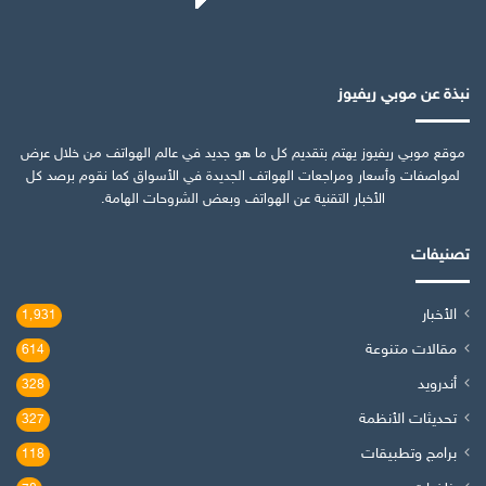
نبذة عن موبي ريفيوز
موقع موبي ريفيوز يهتم بتقديم كل ما هو جديد في عالم الهواتف من خلال عرض
لمواصفات وأسعار ومراجعات الهواتف الجديدة في الأسواق كما نقوم برصد كل
الأخبار التقنية عن الهواتف وبعض الشروحات الهامة.
تصنيفات
الأخبار
1٬931
مقالات متنوعة
614
أندرويد
328
تحديثات الأنظمة
327
برامج وتطبيقات
118