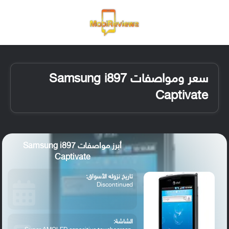
القائمة
تسجيل ا
الو
سعر ومواصفات Samsung i897
Captivate
أبرز مواصفات Samsung i897
Captivate
تاريخ نزوله الأسواق:
Discontinued
الشاشة: