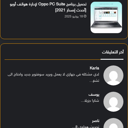
تحميل برنامج Oppo PC Suite لإدارة هواتف أوبو
[أحدث إصدار 2021]
18 يوليو 2025
أخر التعليقات
Karla
لدي مشكله في جهازي لا يعمل ويريد سوفتوير جديد واحتاج الى
تشغ...
يوسف
شكرا جزيلا...
ناصر
تحديث هواوي 8...