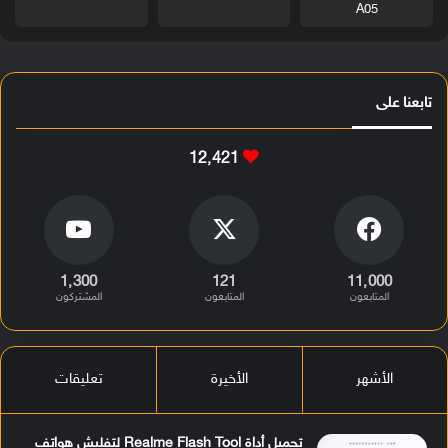
A05
تابعنا على
12٬421
1٬300
121
11٬000
المتابعون
المتابعون
المشتركون
الأشهر
الأخيرة
تعليقات
تحميل أداة Realme Flash Tool لتفليش هواتف