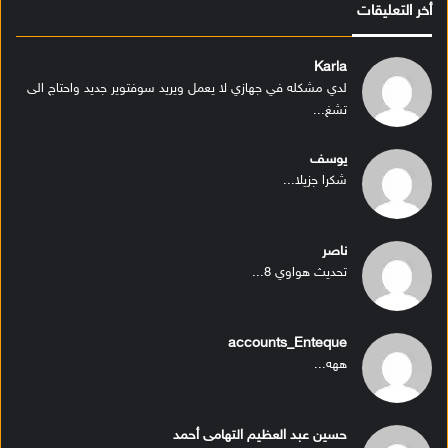
أخر التعليقات
Karla
لدي مشكله في جهازي لا يعمل ويريد سوفتوير جديد واحتاج الى
تشغ...
يوسف
شكرا جزيلا...
ناصر
تحديث هواوي 8...
accounts_Enteque
ههه...
حسين عبد العظيم التهامى أحمد