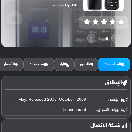
الكاميرا الأساسية:
VGA
›
‹
المواصفات
الصور
آراء
فيديوهات
الأسعار
الإطلاق
تاريخ الإعلان:
2008, May. Released 2008, October
تاريخ نزوله الأسواق:
Discontinued
شبكة الاتصال