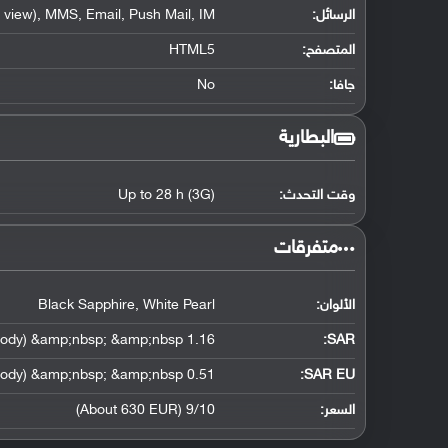
الرسائل:
view), MMS, Email, Push Mail, IM
المتصفح:
HTML5
جافا:
No
البطارية
وقت التحدث:
Up to 28 h (3G)
‏متفرقات‏
الألوان:
Black Sapphire, White Pearl
1.16 W/kg (head) &amp;nbsp; &amp;nbsp; 1.48 W/kg (body) &amp;nbsp; &amp;nbsp;
:
SAR
0.51 W/kg (head) &amp;nbsp; &amp;nbsp; 0.56 W/kg (body) &amp;nbsp; &amp;nbsp;
SAR EU:
السعر:
9/10 (About 630 EUR)