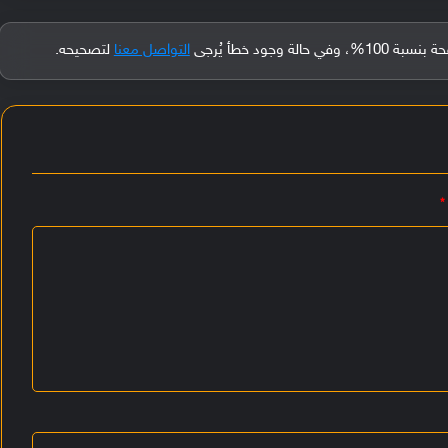
جود خطأ يُرجى
التواصل معنا
لتصحيحه.
*