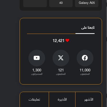
40
Galaxy A05
تابعنا على
12٬421
1٬300
121
11٬000
المتابعون
المتابعون
المشتركون
الأشهر
الأخيرة
تعليقات