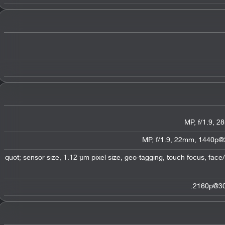
1/2.6&quot; sensor size, 1.12 µm pixel size, geo-tagging, touch focus, fa
2160p@30f