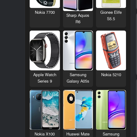
Nokia 7700
Gionee Elife
Sharp Aquos
S5.5
R6
Nokia 5210
Apple Watch
Samsung
Series 9
Galaxy A05s
Nokia X100
Huawei Mate
Samsung