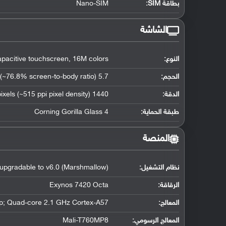
بطاقة SIM:
Nano-SIM
الشاشة
النوع:
acitive touchscreen, 16M colors
الحجم:
5.7 inches (~76.8% screen-to-body ratio)
الدقة:
1440 x 2560 pixels (~515 ppi pixel density)
طبقة الحماية:
Corning Gorilla Glass 4
المنصة
نظام التشغيل
:
, upgradable to v6.0 (Marshmallow)
الرقاقة
:
Exynos 7420 Octa
المعالج
:
p; Quad-core 2.1 GHz Cortex-A57
المعالج الرسومي
:
Mali-T760MP8