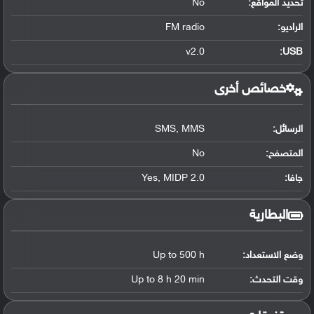
تحديد المواقع
:
No
الراديو:
FM radio
v2.0
:
USB
خصائص أخرى
الرسائل:
SMS, MMS
المتصفح:
No
جافا:
Yes, MIDP 2.0
البطارية
وضع الاستعداد:
Up to 500 h
وقت التحدث:
Up to 8 h 20 min