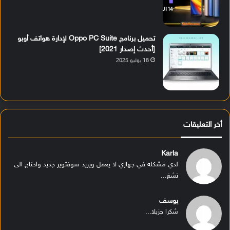
تحميل برنامج Oppo PC Suite لإدارة هواتف أوبو
[أحدث إصدار 2021]
18 يوليو 2025
أخر التعليقات
Karla
لدي مشكله في جهازي لا يعمل ويريد سوفتوير جديد واحتاج الى
تشغ...
يوسف
شكرا جزيلا...