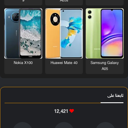
9
A05s
Nokia X100
Huawei Mate 40
Samsung Galaxy
A05
تابعنا على
12٬421