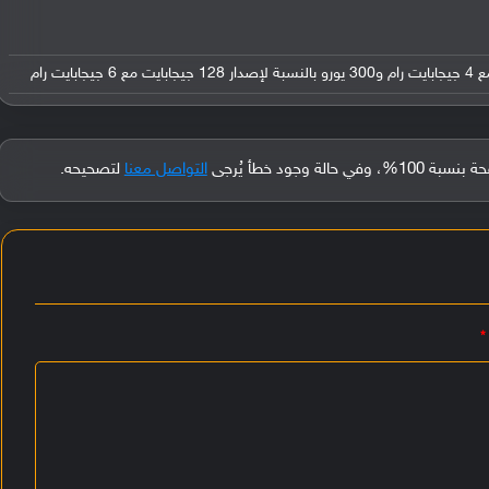
جود خطأ يُرجى
التواصل معنا
لتصحيحه.
*