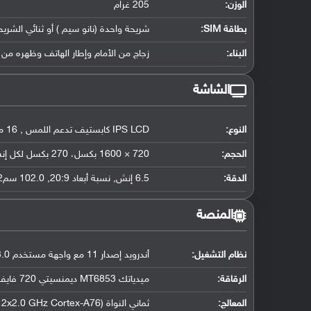
الوزن:
205 غرام
بطاقة SIM:
شريحة واحدة (نانو سيم ) أو ثنائي الشريح
البناء:
زجاج من الأمام وإطار الهاتف وظهره من 
الشاشة
النوع:
IPS LCD كابستيف تدعم اللمس , 16 مليون لون
الحجم:
720 × 1600 بكسل، 270 بكسل لكل إنش
الدقة:
6.5 إنش, نسبة أبعاد 20:9, 102.0 سم2 (حوالي 81.6 ٪ نسبة إستحواذ الشاشة)
المنصة
نظام التشغيل
:
أندرويد إصدار 11 مع واجهة مستخدم One UI 3.0
الرقاقة
:
ميدياتك MT6853 ديمنسيتي 720 فايف جي (7 نانومتر)
المعالج
:
ثماني النواة (2x2.0 GHz Cortex-A76 و 6x2.0 GHz Cortex-A55)