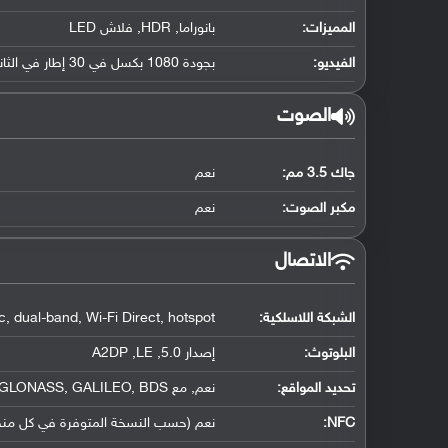
المميزات:
بانوراما, HDR, فلاش LED
الفيديو:
بجودة 1080 بكسل في 30 إطار في الثانية
الصوت
جاك 3.5 مم:
نعم
مكبر الصوت:
نعم
الاتصال
الشبكة اللاسلكية:
, dual-band, Wi-Fi Direct, hotspot
البلوتوث
:
إصدار 5.0, A2DP ,LE
تحديد المواقع
:
نعم, مع A-GPS, GLONASS, GALILEO, BDS
NFC
:
نعم (حسب النسخة المتوفرة في كل من