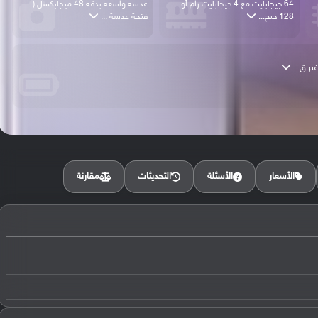
64 جيجابايت مع 4 جيجابايت رام أو
عدسة واسعة بدقة 48 ميجابكسل (
128 جيج...
فتحة عدسة ...
مقارنة
الأسعار
الأسئلة
التحديثات