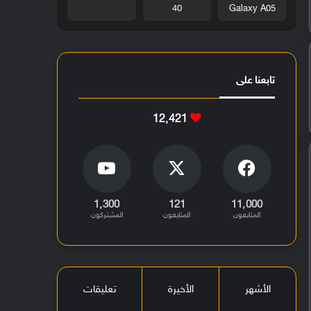
40
Galaxy A05
تابعنا على
12٬421
1٬300
121
11٬000
المتابعون
المتابعون
المشتركون
الأشهر
الأخيرة
تعليقات