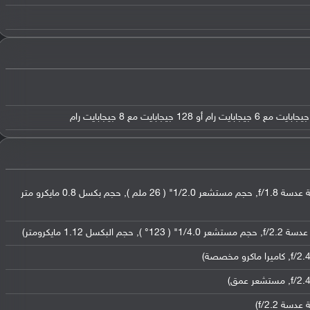
عدسة واسعة بدقة 48 ميجابكسل ( فتحة عدسة f/1.8, حجم مستشعر 1/2.0" ( 26 ملم ), حجم بكسل 0.8 مايكرو متر