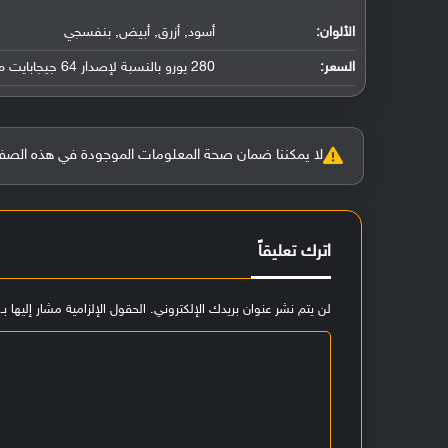
الألوان:
أسود, أزرق, أبيض, بنفسجي
السعر:
280 يورو بالنسبة لإصدار 64 جيجابايت مع 4 جيجابايت رام و300 يورو بالنسبة لإصدار 128 جيجابايت مع 6 جيجابايت رام
لا يمكننا ضمان صحة المعلومات الموجودة في هذه الصفحة بنسبة 100%، وفي حالة و
اترك تعليقاً
لن يتم نشر عنوان بريدك الإلكتروني.
الحقول الإلزامية مشار إليها بـ
ا
ل
ت
ع