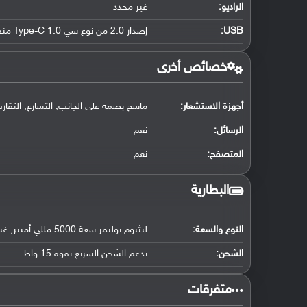
الراديو:
غير محدد
USB
:
إصدار 2.0 من نوع سي Type-C 1.0 منفذ ذو جهتين, مع دعم OTG
خصائص أخرى
أجهزة الاستشعار:
ماسح بصمة على الجانب, التسارع, التقار
الرسائل:
نعم
المتصفح:
نعم
البطارية
النوع والسعة:
ليثيوم بوليمر سعة 5000 مللي أمبير, غير قابلة للإزالة
الشحن:
يدعم الشحن السريع بقوة 15 واط
‏متفرقات‏