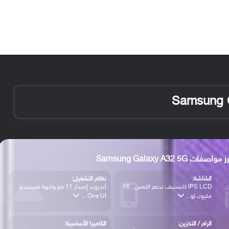
الأخبار
مقالات
الأجهزة
الأنظمة والتطبيقات
 مواصفات Samsung Galaxy A32 5G
الشاشة:
نظام التشغيل:
IPS LCD كابستيف تدعم اللمس , 16
أندرويد إصدار 11 مع واجهة مستخدم
مليون لو...
One UI ...
الرام / التخزين:
الكاميرا الأساسية: