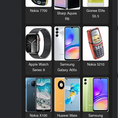
Nokia 7700
Gionee Elife
Sharp Aquos
S5.5
R6
Nokia 5210
Apple Watch
Samsung
Series 9
Galaxy A05s
Nokia X100
Huawei Mate
Samsung