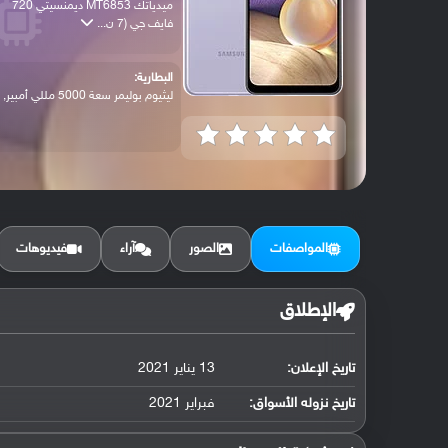
ميدياتك MT6853 ديمنسيتي 720
فايف جي (7 ن...
البطارية:
ليثيوم بوليمر سعة 5000 مللي أمبير, غير ق...
المواصفات
الصور
آراء
فيديوهات
الإطلاق
تاريخ الإعلان:
13 يناير 2021
تاريخ نزوله الأسواق:
فبراير 2021