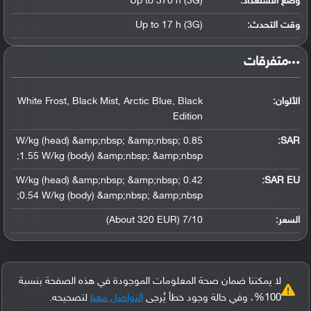
وضع الاستعداد:
Up to 370 h (3G)
وقت التحدث:
Up to 17 h (3G)
‏متفرقات‏
الألوان:
White Frost, Black Mist, Arctic Blue, Black
Edition
0.85 W/kg (head) &amp;nbsp; &amp;nbsp;
:
SAR
1.55 W/kg (body) &amp;nbsp; &amp;nbsp;
0.42 W/kg (head) &amp;nbsp; &amp;nbsp;
SAR EU:
0.54 W/kg (body) &amp;nbsp; &amp;nbsp;
السعر:
7/10 (About 320 EUR)
لا يمكننا ضمان صحة المعلومات الموجودة في هذه الصفحة بنسبة
100%، وفي حالة وجود خطأ يُرجى
التواصل معنا
لتصحيحه.