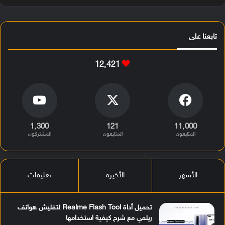
تابعنا على
12٬421
1٬300
121
11٬000
المتابعون
المتابعون
المشتركون
الأشهر
الأخيرة
تعليقات
تحميل أداة Realme Flash Tool لتفليش هواتف
ريلمي مع شرح كيفية استخدامها