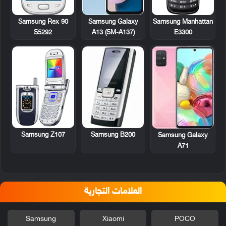
Samsung Rex 90
Samsung Manhattan
Samsung Galaxy
S5292
E3300
A13 (SM-A137)
Samsung Z107
Samsung B200
Samsung Galaxy
A71
العلامات التجارية
Samsung
Xiaomi
POCO