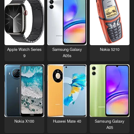
Nokia 5210
Apple Watch Series
Samsung Galaxy
9
A05s
Nokia X100
Huawei Mate 40
Samsung Galaxy
A05