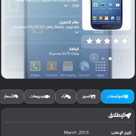
Super AMOLED capacitive touchscreen,
16M...
نظام التشغيل:
Android OS, v4.2.2 (Jelly Bean), upgrada...
الرقاقة:
Exynos 5410 Octa
›
‹
الرام / التخزين:
16/32/64 GB, 2 GB RAM
المواصفات
الصور
آراء
فيديوهات
الأسعار
الكاميرا الأساسية:
13 MP, f/2.2, 31mm, autofocus, LED flash...
الإطلاق
تاريخ الإعلان:
2013, March