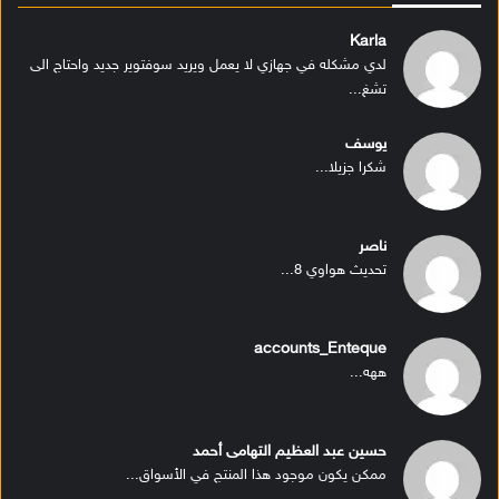
Karla
لدي مشكله في جهازي لا يعمل ويريد سوفتوير جديد واحتاج الى
تشغ...
يوسف
شكرا جزيلا...
ناصر
تحديث هواوي 8...
accounts_Enteque
ههه...
حسين عبد العظيم التهامى أحمد
ممكن يكون موجود هذا المنتج في الأسواق...