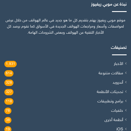
نبذة عن موبي ريفيوز
موقع موبي ريفيوز يهتم بتقديم كل ما هو جديد في عالم الهواتف من خلال عرض
لمواصفات وأسعار ومراجعات الهواتف الجديدة في الأسواق كما نقوم برصد كل
الأخبار التقنية عن الهواتف وبعض الشروحات الهامة.
تصنيفات
الأخبار
1٬931
مقالات متنوعة
614
أندرويد
328
تحديثات الأنظمة
327
برامج وتطبيقات
118
خلفيات
78
أنظمة أخرى
38
iOS
19