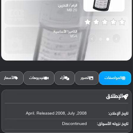
الرام / التخزين:
20 MB
الكاميرا الأساسية:
VGA
›
‹
المواصفات
الصور
آراء
فيديوهات
الأسعار
الإطلاق
تاريخ الإعلان:
2008, April. Released 2008, July
تاريخ نزوله الأسواق:
Discontinued