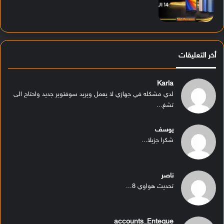
أخر التعليقات
Karla
لدي مشكله في جهازي لا يعمل ويريد سوفتوير جديد واحتاج الى
تشغ...
يوسف
شكرا جزيلا...
ناصر
تحديث هواوي 8...
accounts_Enteque