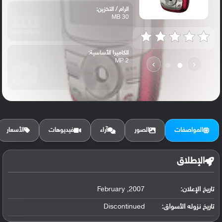
الرام / التخزين:
30 MB
الكاميرا الأساسية:
2 MP
›
‹
المواصفات
الصور
آراء
فيديوهات
الأسعار
الإطلاق
تاريخ الإعلان:
2007, February
تاريخ نزوله الأسواق:
Discontinued