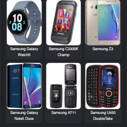
Samsung C3300K
Samsung Galaxy
Samsung Z3
Champ
Watch5
Samsung A711
Samsung U450
Samsung Galaxy
DoubleTake
Note5 Duos