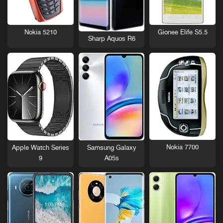
Nokia 5210
Gionee Elife S5.5
Sharp Aquos R6
Nokia 7700
Apple Watch Series
Samsung Galaxy
9
A05s