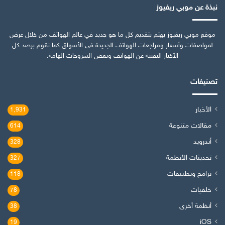
نبذة عن موبي ريفيوز
موقع موبي ريفيوز يهتم بتقديم كل ما هو جديد في عالم الهواتف من خلال عرض
لمواصفات وأسعار ومراجعات الهواتف الجديدة في الأسواق كما نقوم برصد كل
الأخبار التقنية عن الهواتف وبعض الشروحات الهامة.
تصنيفات
الأخبار
1٬931
مقالات متنوعة
614
أندرويد
328
تحديثات الأنظمة
327
برامج وتطبيقات
118
خلفيات
78
أنظمة أخرى
38
iOS
19