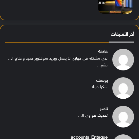
أخر التعليقات
Karla
لدي مشكله في جهازي لا يعمل ويريد سوفتوير جديد واحتاج الى
تشغ...
يوسف
شكرا جزيلا...
ناصر
تحديث هواوي 8...
accounts_Enteque