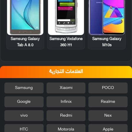
Samsung Vodafone
Samsung Galaxy
Samsung Galaxy
360 H1
Tab A 8.0
M10s
العلامات التجارية
Samsung
Xiaomi
POCO
Google
Infinix
Realme
vivo
Redmi
Nex
HTC
Motorola
Apple