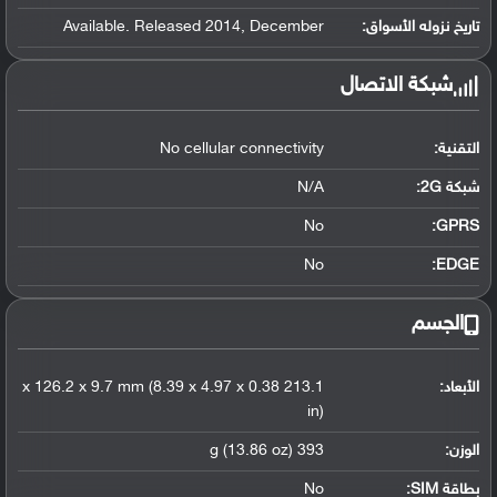
تاريخ نزوله الأسواق:
Available. Released 2014, December
شبكة الاتصال
التقنية:
No cellular connectivity
شبكة 2G:
N/A
No
GPRS:
No
EDGE:
الجسم
الأبعاد:
213.1 x 126.2 x 9.7 mm (8.39 x 4.97 x 0.38
in)
الوزن:
393 g (13.86 oz)
بطاقة SIM:
No