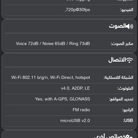
الفيديو:
720p@30fps,
الصوت
مكبر الصوت:
Voice 72dB / Noise 65dB / Ring 73dB
الاتصال
الشبكة اللاسلكية:
Wi-Fi 802.11 b/g/n, Wi-Fi Direct, hotspot
البلوتوث
:
v4.0, A2DP, LE
تحديد المواقع
:
Yes, with A-GPS, GLONASS
الراديو:
FM radio
microUSB v2.0
:
USB
خصائص أخرى