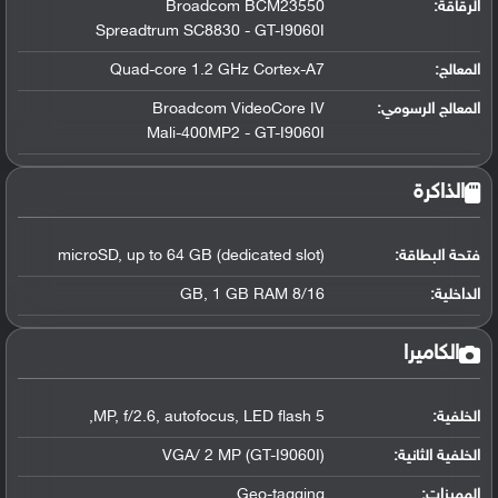
الرقاقة
:
Broadcom BCM23550
Spreadtrum SC8830 - GT-I9060I
المعالج
:
Quad-core 1.2 GHz Cortex-A7
المعالج الرسومي
:
Broadcom VideoCore IV
Mali-400MP2 - GT-I9060I
الذاكرة
فتحة البطاقة:
microSD, up to 64 GB (dedicated slot)
الداخلية:
8/16 GB, 1 GB RAM
الكاميرا
الخلفية:
5 MP, f/2.6, autofocus, LED flash,
الخلفية الثانية:
VGA/ 2 MP (GT-I9060I)
المميزات:
Geo-tagging