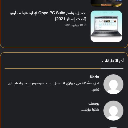
تحميل برنامج Oppo PC Suite لإدارة هواتف أوبو
[أحدث إصدار 2021]
18 يوليو 2025
أخر التعليقات
Karla
لدي مشكله في جهازي لا يعمل ويريد سوفتوير جديد واحتاج الى
تشغ...
يوسف
شكرا جزيلا...