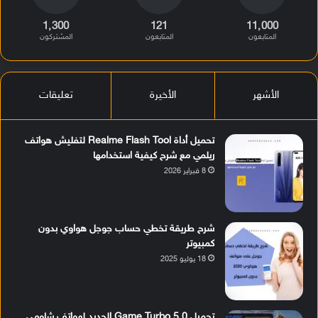
1٬300
121
11٬000
المتابعون
المتابعون
المشتركون
الأشهر
الأخيرة
تعليقات
تحميل أداة Realme Flash Tool لتفليش هواتف
ريلمي مع شرح كيفية استخدامها
8 فبراير 2026
شرح طريقة تخطي حساب جوجل هواوي بدون
كمبيوتر
18 يوليو 2025
تحميل Game Turbo 5.0 الجديد لهواتف شاومي