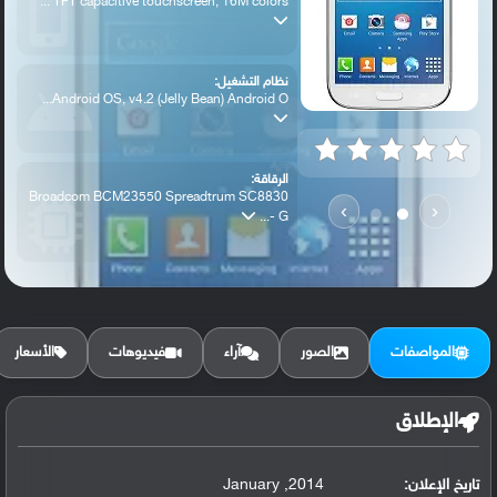
TFT capacitive touchscreen, 16M colors ...
نظام التشغيل:
Android OS, v4.2 (Jelly Bean) Android O...
الرقاقة:
Broadcom BCM23550 Spreadtrum SC8830
›
‹
- G...
الرام / التخزين:
8/16 GB, 1 GB RAM
المواصفات
الصور
آراء
فيديوهات
الأسعار
الكاميرا الأساسية:
5 MP, f/2.6, autofocus, LED flash,
الإطلاق
تاريخ الإعلان:
2014, January